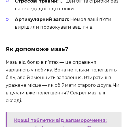
Стресові травми:
О, цей біг та стрибки без
напередодні підготовки.
Артикулярний запал:
Немов ваші п’яти
вирішили провокувати ваш гнів.
Як допоможе мазь?
Мазь від болю в п’ятах — це справжня
чарівність у тюбику. Вона не тільки полегшить
біль, але й зменшить запалення. Втирати її в
уражене місце — як обіймати старого друга. Чи
відчули вже полегшення? Секрет мазі в її
складі.
Кращі таблетки від запаморочення: