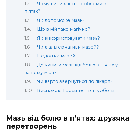
Чому виникають проблеми в
п’ятах?
Як допоможе мазь?
Що в ній таке магічне?
Як використовувати мазь?
Чи є альтернативи мазей?
Недоліки мазей
Де купити мазь від болю в п’ятах у
вашому місті?
Чи варто звернутися до лікаря?
Висновок: Трохи тепла і турботи
Мазь від болю в п’ятах: друзяка
перетворень