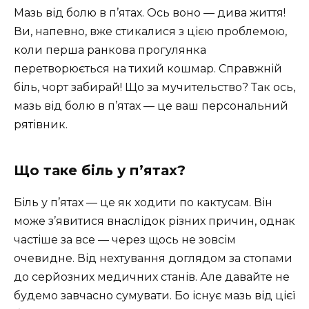
Мазь від болю в п’ятах. Ось воно — дива життя!
Ви, напевно, вже стикалися з цією проблемою,
коли перша ранкова прогулянка
перетворюється на тихий кошмар. Справжній
біль, чорт забирай! Що за мучительство? Так ось,
мазь від болю в п’ятах — це ваш персональний
рятівник.
Що таке біль у п’ятах?
Біль у п’ятах — це як ходити по кактусам. Він
може з’явитися внаслідок різних причин, однак
частіше за все — через щось не зовсім
очевидне. Від нехтування доглядом за стопами
до серйозних медичних станів. Але давайте не
будемо завчасно сумувати. Бо існує мазь від цієї