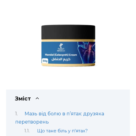
Зміст
Мазь від болю в п’ятах: друзяка
перетворень
Що таке біль у п’ятах?