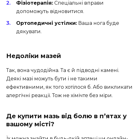
Фізіотерапія:
Спеціальні вправи
допоможуть відновитися.
Ортопедичні устілки:
Ваша нога буде
дякувати.
Недоліки мазей
Так, вона чудодійна. Та є й підводні камені.
Деякі мазі можуть бути і не такими
ефективними, як того хотілося б. Або викликати
алергічні реакції. Тож не хімічте без міри.
Де купити мазь від болю в п’ятах у
вашому місті?
Їх можна знайти в будь-якій аптеці чи онлайн-