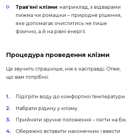
Трав’яні клізми
: наприклад, з відварами
пижма чи ромашки – природне рішення,
яке допомагає очиститись не лише
фізично, а й на рівні енергії.
Процедура проведення клізми
Це звучить страшніше, ніж є насправді. Отже,
що вам потрібно:
Підігріти воду до комфортної температури.
Набрати рідину у клізму.
Прийняти зручне положення – лягти на бік.
Обережно вставити наконечник і ввести