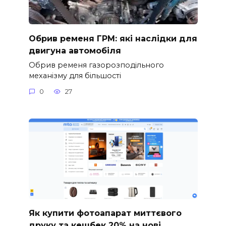
Обрив ременя ГРМ: які наслідки для
двигуна автомобіля
Обрив ременя газорозподільного
механізму для більшості
0
27
Як купити фотоапарат миттєвого
друку та кешбек 20% на нові