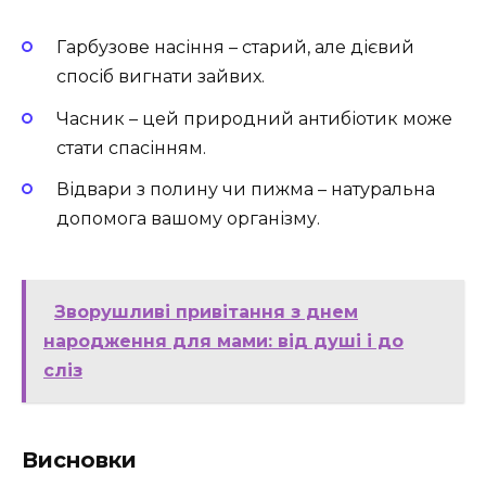
Гарбузове насіння – старий, але дієвий
спосіб вигнати зайвих.
Часник – цей природний антибіотик може
стати спасінням.
Відвари з полину чи пижма – натуральна
допомога вашому організму.
Зворушливі привітання з днем
народження для мами: від душі і до
сліз
Висновки