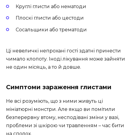
Круглі глисти або нематоди
Плоскі глисти або цестоди
Сосальщики або трематоди
Ці невеличкі непрохані гості здатні принести
чимало клопоту. Іноді лікування може зайняти
не один місяць, а то й довше.
Симптоми зараження глистами
Не всі розуміють, що з ними живуть ці
мініатюрні монстри. Але якщо ви помітили
безперервну втому, несподівані зміни у вазі,
проблеми зі шкірою чи травленням – час бити
на сполох.