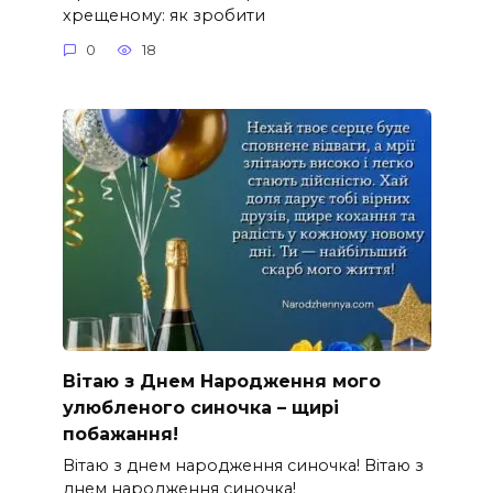
хрещеному: як зробити
0
18
Вітаю з Днем Народження мого
улюбленого синочка – щирі
побажання!
Вітаю з днем народження синочка! Вітаю з
днем народження синочка!