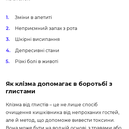
Зміни в апетиті
Неприємний запах з рота
Шкірні висипання
Депресивні стани
Різкі болі в животі
Як клізма допомагає в боротьбі з
глистами
Клізма від глистів – це не лише спосіб
очищення кишківника від непроханих гостей,
але й метод, що допоможе вивести токсини.
Вона може бути на водній основі, з травами або