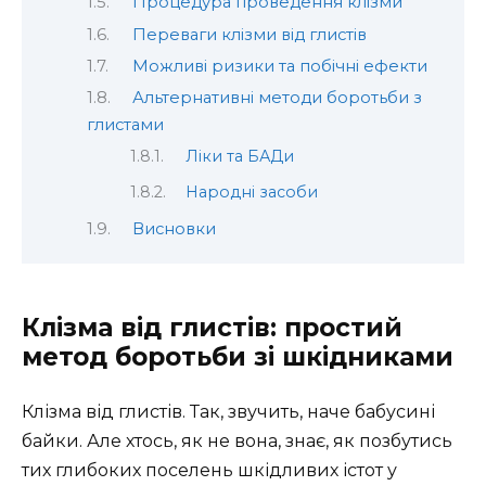
Процедура проведення клізми
Переваги клізми від глистів
Можливі ризики та побічні ефекти
Альтернативні методи боротьби з
глистами
Ліки та БАДи
Народні засоби
Висновки
Клізма від глистів: простий
метод боротьби зі шкідниками
Клізма від глистів. Так, звучить, наче бабусині
байки. Але хтось, як не вона, знає, як позбутись
тих глибоких поселень шкідливих істот у