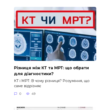
Різниця між КТ та МРТ: що обрати
для діагностики?
КТ і МРТ: В чому різниця? Розуміння, що
саме відрізняє
0
49