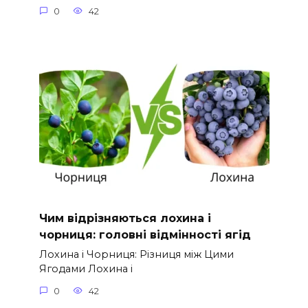
0
42
Чим відрізняються лохина і
чорниця: головні відмінності ягід
Лохина і Чорниця: Різниця між Цими
Ягодами Лохина і
0
42