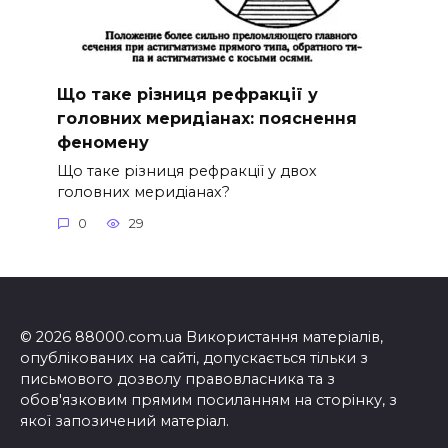
Що таке різниця рефракції у
головних меридіанах: пояснення
феномену
Що таке різниця рефракції у двох
головних меридіанах?
0
29
© 2026 88000.com.ua Використання матеріалів,
опублікованих на сайті, допускається тільки з
письмового дозволу правовласника та з
обов'язковим прямим посиланням на сторінку, з
якої запозичений матеріал.