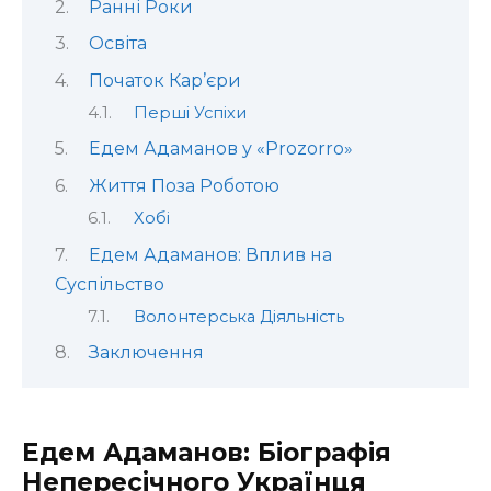
Ранні Роки
Освіта
Початок Кар’єри
Перші Успіхи
Едем Адаманов у «Prozorro»
Життя Поза Роботою
Хобі
Едем Адаманов: Вплив на
Суспільство
Волонтерська Діяльність
Заключення
Едем Адаманов: Біографія
Непересічного Українця