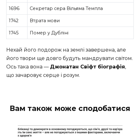
1696
Секретар сера Вільяма Темпла
1742
Втрата мови
1745
Помер у Дубліні
Нехай його подорож на землі завершена, але
його твори ще довго будуть мандрувати світом.
Oсь така вона —
Джонатан Свіфт біографія
,
що зачаровує серце і розум.
Вам також може сподобатися