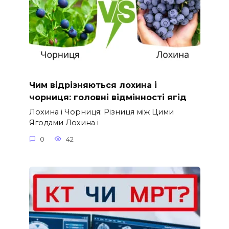
Чим відрізняються лохина і
чорниця: головні відмінності ягід
Лохина і Чорниця: Різниця між Цими
Ягодами Лохина і
0
42