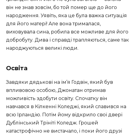
він не знав зовсім, бо той помер ще до його
народження. Уявіть, яка це була важка ситуація
для його матері! Але вона трималася,
виховувала сина, робила все можливе для його
добробуту. Дива і справді трапляються, саме так
народжуються великі люди.
Освіта
Завдяки дядькові на ім’я Годвін, який був
впливовою особою, Джонатан отримав
можливість здобути освіту. Спочатку він
навчався в Кілкенні Коледжі, який славився на
всю Ірландію. Потім йому відкрило свої двері
Дублінський Трініті Коледж. Грошей
катастрофічно не вистачало, і поки його друзі