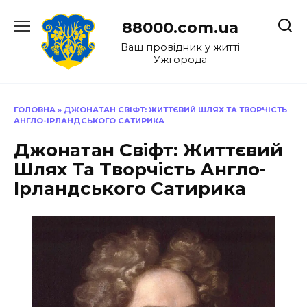
Перейти
до
88000.com.ua
вмісту
Ваш провідник у житті
Ужгорода
ГОЛОВНА
»
ДЖОНАТАН СВІФТ: ЖИТТЄВИЙ ШЛЯХ ТА ТВОРЧІСТЬ
АНГЛО-ІРЛАНДСЬКОГО САТИРИКА
Джонатан Свіфт: Життєвий
Шлях Та Творчість Англо-
Ірландського Сатирика