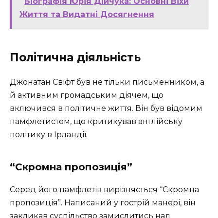
Біографія Юрія Дійчука: Основні Віхи
Життя та Видатні Досягнення
Політична діяльність
Джонатан Свіфт був не тільки письменником, а
й активним громадським діячем, що
включився в політичне життя. Він був відомим
памфлетистом, що критикував англійську
політику в Ірландії.
“Скромна пропозиція”
Серед його памфлетів вирізняється “Скромна
пропозиція”. Написаний у гострій манері, він
закликав суспільство замислитись над