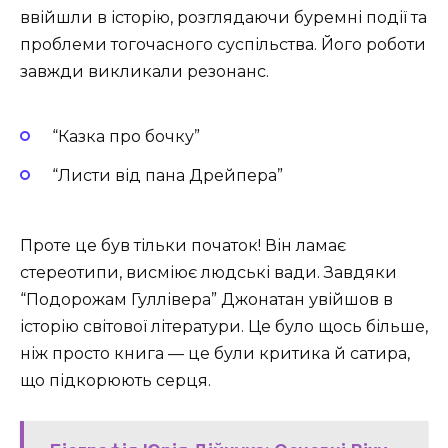
ввійшли в історію, розглядаючи буремні події та
проблеми тогочасного суспільства. Його роботи
завжди викликали резонанс.
“Казка про бочку”
“Листи від пана Дрейпера”
Проте це був тільки початок! Він ламає
стереотипи, висміює людські вади. Завдяки
“Подорожам Гуллівера” Джонатан увійшов в
історію світової літератури. Це було щось більше,
ніж просто книга — це були критика й сатира,
що підкорюють серця.