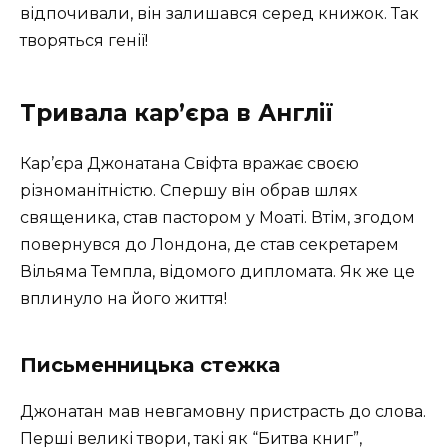
відпочивали, він залишався серед книжок. Так
творяться генії!
Тривала кар’єра в Англії
Кар’єра Джонатана Свіфта вражає своєю
різноманітністю. Спершу він обрав шлях
священика, став пастором у Моаті. Втім, згодом
повернувся до Лондона, де став секретарем
Вільяма Темпла, відомого дипломата. Як же це
вплинуло на його життя!
Письменницька стежка
Джонатан мав невгамовну пристрасть до слова.
Перші великі твори, такі як “Битва книг”,