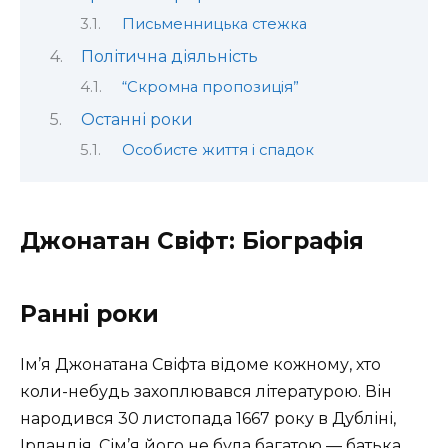
Письменницька стежка
Політична діяльність
“Скромна пропозиція”
Останні роки
Особисте життя і спадок
Джонатан Свіфт: Біографія
Ранні роки
Ім’я Джонатана Свіфта відоме кожному, хто
коли-небудь захоплювався літературою. Він
народився 30 листопада 1667 року в Дубліні,
Ірландія. Сім’я його не була багатою — батька