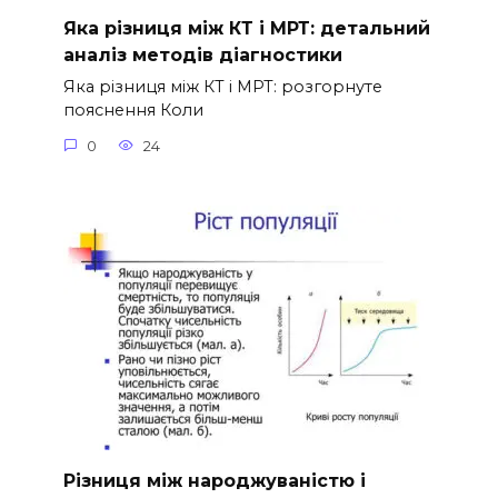
Яка різниця між КТ і МРТ: детальний
аналіз методів діагностики
Яка різниця між КТ і МРТ: розгорнуте
пояснення Коли
0
24
Різниця між народжуваністю і