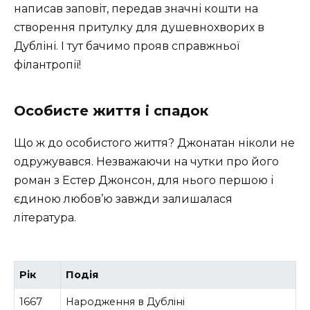
написав заповіт, передав значні кошти на
створення притулку для душевнохворих в
Дубліні. І тут бачимо прояв справжньої
філантропії!
Особисте життя і спадок
Що ж до особистого життя? Джонатан ніколи не
одружувався. Незважаючи на чутки про його
роман з Естер Джонсон, для нього першою і
єдиною любов’ю завжди залишалася
література.
Рік
Подія
1667
Народження в Дубліні