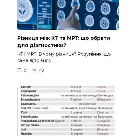
Різниця між КТ та МРТ: що обрати
для діагностики?
КТ і МРТ: В чому різниця? Розуміння, що
саме відрізняє
0
49