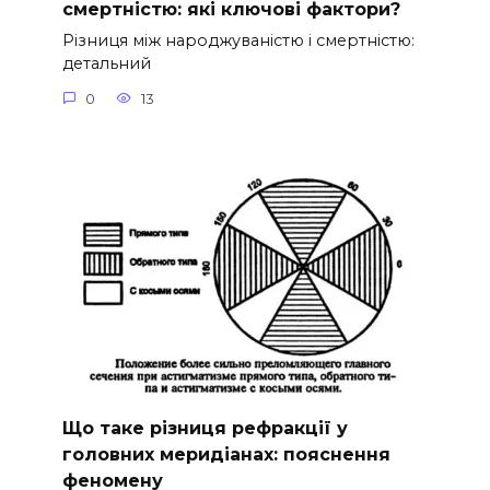
смертністю: які ключові фактори?
Різниця між народжуваністю і смертністю:
детальний
0
13
Що таке різниця рефракції у
головних меридіанах: пояснення
феномену