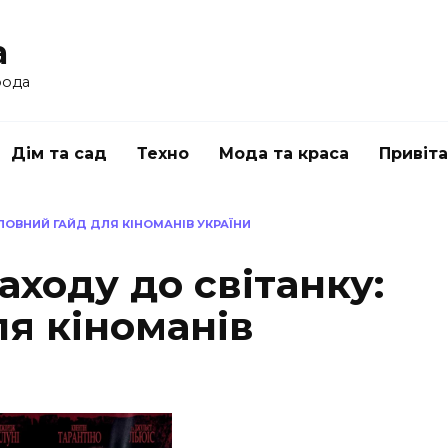
a
рода
Дім та сад
Техно
Мода та краса
Привіт
ПОВНИЙ ГАЙД ДЛЯ КІНОМАНІВ УКРАЇНИ
аходу до світанку:
я кіноманів