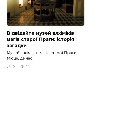
Відвідайте музей алхіміків і
магів старої Праги: історія і
загадки
Музей алхіміків і магів старої Праги:
Місце, де час
0
14