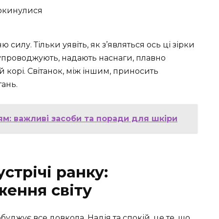
рокинулися
 силу. Тільки уявіть, як з’являться ось ці зірки
упроводжують, надають наснаги, плавно
 корі. Світанок, між іншим, приносить
тань.
м: важливі засоби та поради для шкіри
стрічі ранку:
ення світу
уджує все довкола. Надія та спокій, це те, що