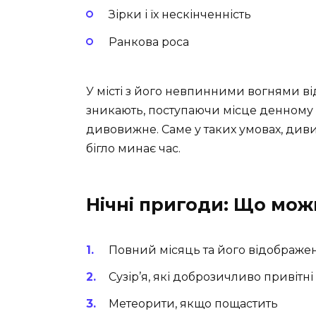
Зірки і їх нескінченність
Ранкова роса
У місті з його невпинними вогнями від
зникають, поступаючи місце денному св
дивовижне. Саме у таких умовах, дивит
бігло минає час.
Нічні пригоди: Що мож
Повний місяць та його відображе
Сузір’я, які доброзичливо привітні
Метеорити, якщо пощастить