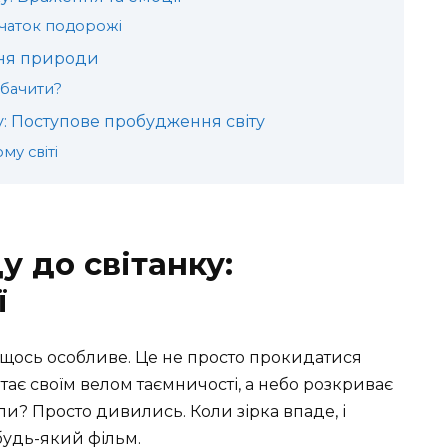
очаток подорожі
ння природи
обачити?
у: Поступове пробудження світу
му світі
у до світанку:
ї
 щось особливе. Це не просто прокидатися
ртає своїм велом таємничості, а небо розкриває
ли? Просто дивились. Коли зірка впаде, і
 будь-який фільм.