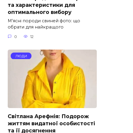
та характеристики для
оптимального вибору
М’ясні породи свиней фото: що
обрати для найкращого
0
12
ЛЮДИ
Світлана Арефнія: Подорож
життям видатної особистості
та її досягнення