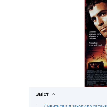
Зміст
Дивитися від заходу до світанк