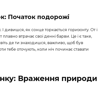
ок: Початок подорожі
. І дивишся, як сонце торкається горизонту. От і
т плавно втрачає свої денні барви. Це і є таке,
авіть де ти знаходишся, важливо, щоб був
ти тебе оточують, коли ніч починає ставати
танку: Враження природи