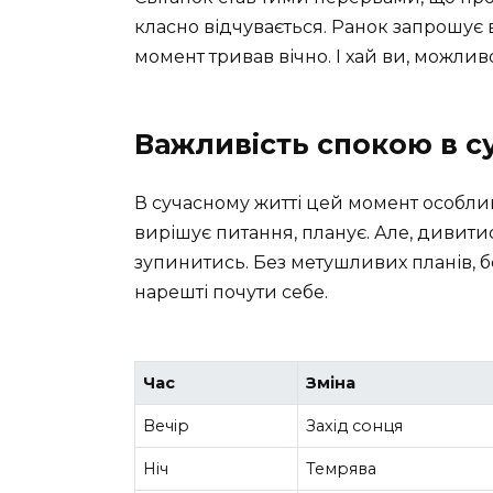
класно відчувається. Ранок запрошує в
момент тривав вічно. І хай ви, можлив
Важливість спокою в су
В сучасному житті цей момент особлив
вирішує питання, планує. Але, дивитис
зупинитись. Без метушливих планів,
нарешті почути себе.
Час
Зміна
Вечір
Захід сонця
Ніч
Темрява