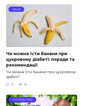
ЛІКАР
Чи можна їсти банани при
цукровому діабеті: поради та
рекомендації
Чи можна їсти банани при цукровому
діабеті?
0
14
СУСПІЛЬСТВО