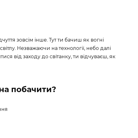
чуття зовсім інше. Тут ти бачиш як вогні
ітлу. Незважаючи на технології, небо далі
ися від заходу до світанку, ти відчуваєш, як
на побачити?
ння