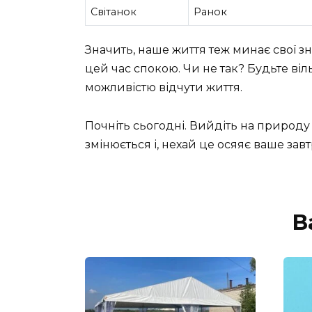
Світанок
Ранок
Значить, наше життя теж минає свої з
цей час спокою. Чи не так? Будьте ві
можливістю відчути життя.
Почніть сьогодні. Вийдіть на природу 
змінюється і, нехай це осяяє ваше за
В