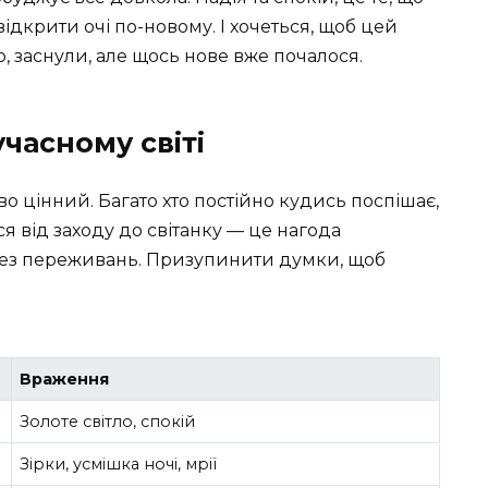
ідкрити очі по-новому. І хочеться, щоб цей
о, заснули, але щось нове вже почалося.
часному світі
о цінний. Багато хто постійно кудись поспішає,
я від заходу до світанку — це нагода
 без переживань. Призупинити думки, щоб
Враження
Золоте світло, спокій
Зірки, усмішка ночі, мрії