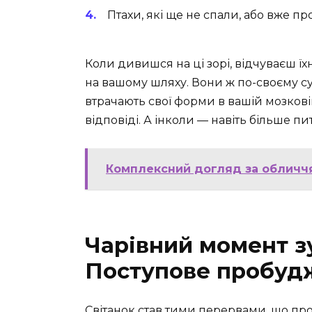
Птахи, які ще не спали, або вже п
Коли дивишся на ці зорі, відчуваєш їхню
на вашому шляху. Вони ж по-своєму с
втрачають свої форми в вашій мозковій
відповіді. А інколи — навіть більше пи
Комплексний догляд за обличчя
Чарівний момент зу
Поступове пробудж
Світанок став тими перервами, що проб