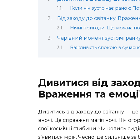
Коли ніч зустрічає ранок: П
Від заходу до світанку: Враже
Нічні пригоди: Що можна п
Чарівний момент зустрічі ранк
Важливість спокою в сучасно
Дивитися від заход
Враження та емоці
Дивитись від заходу до світанку — це
вночі. Це справжня магія ночі. Ніч ого
свої космічні глибини. Чи колись сиді
з’явиться мрія. Чесно, це сильніше за