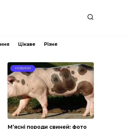
ання
Цікаве
Різне
НОВИНИ
М’ясні породи свиней: фото