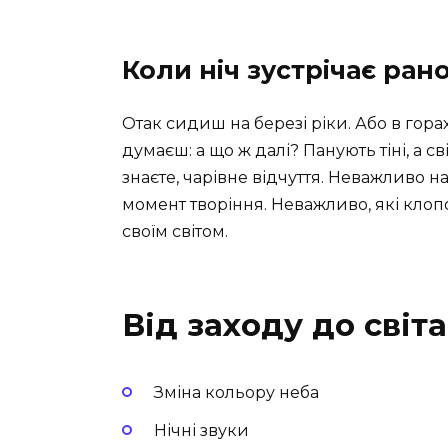
Коли ніч зустрічає ран
Отак сидиш на березі ріки. Або в горах
думаєш: а що ж далі? Панують тіні, а сві
знаєте, чарівне відчуття. Неважливо н
момент творіння. Неважливо, які клопо
своїм світом.
Від заходу до сві
Зміна кольору неба
Нічні звуки