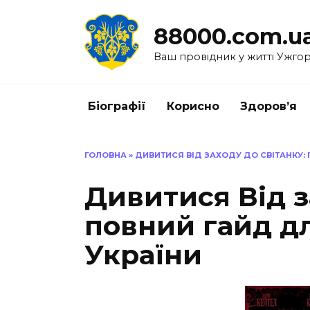
Перейти
до
88000.com.u
вмісту
Ваш провідник у житті Ужго
Біографії
Корисно
Здоров’я
ГОЛОВНА
»
ДИВИТИСЯ ВІД ЗАХОДУ ДО СВІТАНКУ: 
Дивитися Від з
повний гайд дл
України