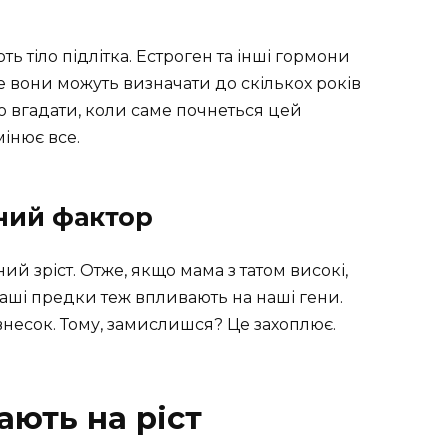
ь тіло підлітка. Естроген та інші гормони
е вони можуть визначати до скількох років
 вгадати, коли саме почнеться цей
інює все.
ний фактор
ий зріст. Отже, якщо мама з татом високі,
Наші предки теж впливають на наші гени.
 внесок. Тому, замислишся? Це захоплює.
ають на ріст