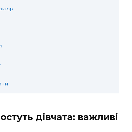
фактор
и
»
тини
ростуть дівчата: важливі