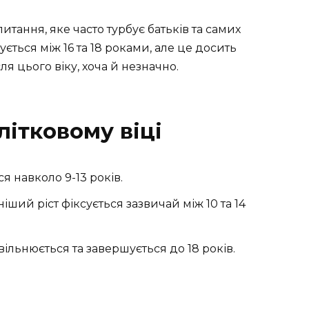
питання, яке часто турбує батьків та самих
ується між 16 та 18 роками, але це досить
ля цього віку, хоча й незначно.
літковому віці
я навколо 9-13 років.
іший ріст фіксується зазвичай між 10 та 14
вільнюється та завершується до 18 років.