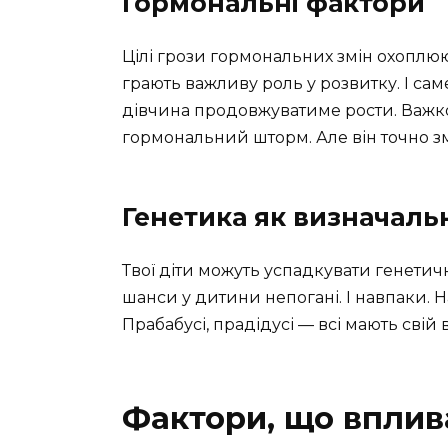
Гормональні фактори
Цілі грози гормональних змін охоплюют
грають важливу роль у розвитку. І сам
дівчина продовжуватиме рости. Важко
гормональний шторм. Але він точно зм
Генетика як визначаль
Твої діти можуть успадкувати генетичн
шанси у дитини непогані. І навпаки. 
Прабабусі, прадідусі — всі мають свій
Фактори, що вплив