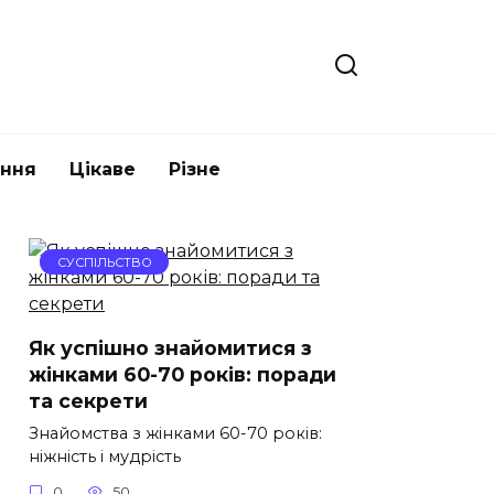
ання
Цікаве
Різне
СУСПІЛЬСТВО
Як успішно знайомитися з
жінками 60-70 років: поради
та секрети
Знайомства з жінками 60-70 років:
ніжність і мудрість
0
50