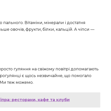
о пального. Вітаміни, мінерали і достатня
ьше овочів, фрукти, білки, кальцій. А чіпси —
ь просто гуляння на свіжому повітрі допомагають
 прогулянці є щось незвичайне, що помогало
Ми теж можемо.
іпра: ресторани, кафе та клуби