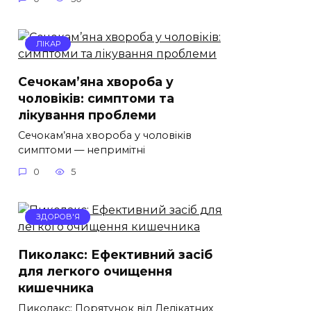
ЛІКАР
Сечокам’яна хвороба у
чоловіків: симптоми та
лікування проблеми
Сечокам’яна хвороба у чоловіків
симптоми — непримітні
0
5
ЗДОРОВ'Я
Пиколакс: Ефективний засіб
для легкого очищення
кишечника
Пиколакс: Порятунок від Делікатних