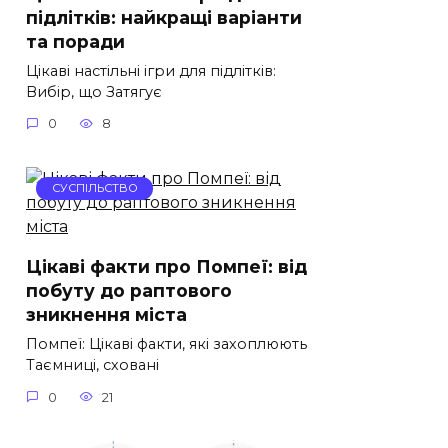
підлітків: найкращі варіанти
та поради
Цікаві настільні ігри для підлітків:
Вибір, що Затягує
0
8
СУСПІЛЬСТВО
Цікаві факти про Помпеї: від
побуту до раптового
зникнення міста
Помпеї: Цікаві факти, які захоплюють
Таємниці, сховані
0
21