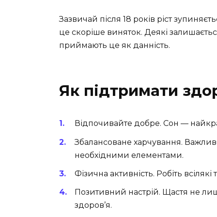
Зазвичай після 18 років ріст зупиняєт
це скоріше виняток. Деякі залишаєтьс
приймають це як данність.
Як підтримати здо
Відпочивайте добре. Сон — найкр
Збалансоване харчування. Важливо
необхідними елементами.
Фізична активність. Робіть всіляк
Позитивний настрій. Щастя не лиш
здоров’я.