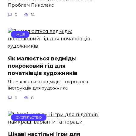
Проблем Пиколакс
0
14
ІНШЕ
Як малюється ведмідь:
покроковий гід для
початківців художників
Як малюється ведмідь: Покрокова
інструкція для художника
0
8
СУСПІЛЬСТВО
Цікаві настільні ігри для