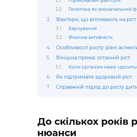
Гормональні фактори
Генетика як визначальний 
Фактори, що впливають на ріст
Харчування
Фізична активність
Особливості росту: різні аспект
Фінішна пряма: останній ріст
Коли організм каже «досить
Як підтримати здоровий ріст
Справжній підхід до росту ди
До скількох років 
нюанси