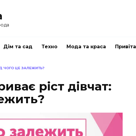
a
рода
Дім та сад
Техно
Мода та краса
Привіт
ВІД ЧОГО ЦЕ ЗАЛЕЖИТЬ?
риває ріст дівчат:
лежить?