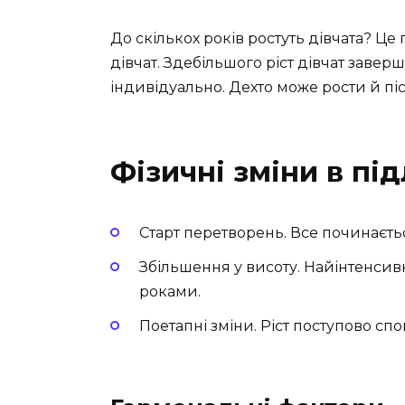
До скількох років ростуть дівчата? Це 
дівчат. Здебільшого ріст дівчат заверш
індивідуально. Дехто може рости й піс
Фізичні зміни в під
Старт перетворень. Все починаєтьс
Збільшення у висоту. Найінтенсивн
роками.
Поетапні зміни. Ріст поступово спо