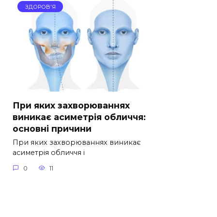
ЗДОРОВ'Я
При яких захворюваннях
виникає асиметрія обличчя:
основні причини
При яких захворюваннях виникає
асиметрія обличчя і
0
11