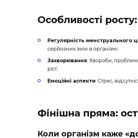
Особливості росту:
Регулярність менструального 
серйозних змін в організмі.
Захворювання
. Хвороби, пробле
ріст.
Емоційні аспекти
. Стрес, відсутн
Фінішна пряма: ост
Коли організм каже «д