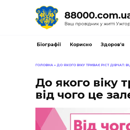
Перейти
до
88000.com.u
вмісту
Ваш провідник у житті Ужго
Біографії
Корисно
Здоров’я
ГОЛОВНА
»
ДО ЯКОГО ВІКУ ТРИВАЄ РІСТ ДІВЧАТ: 
До якого віку т
від чого це за