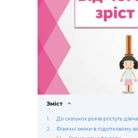
Зміст
До скількох років ростуть дівч
Фізичні зміни в підлітковому ві