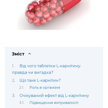
Зміст
Від чого таблетки L-карнітину:
правда чи вигадка?
Що таке L-карнітин?
Роль в організмі
Очікуваний ефект від L-карнітину
Підвищення витривалості