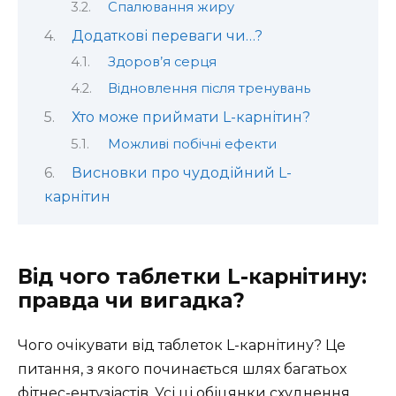
Спалювання жиру
Додаткові переваги чи…?
Здоров’я серця
Відновлення після тренувань
Хто може приймати L-карнітин?
Можливі побічні ефекти
Висновки про чудодійний L-
карнітин
Від чого таблетки L-карнітину:
правда чи вигадка?
Чого очікувати від таблеток L-карнітину? Це
питання, з якого починається шлях багатьох
фітнес-ентузіастів. Усі ці обіцянки схуднення,