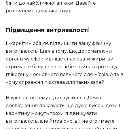
бігти до найближчої аптеки. Давайте
розглянемо декілька з них.
Підвищення витривалості
L-карнітин обіцяє підвищити вашу фізичну
витривалість. Ідея в тому, що, допомагаючи
організму ефективніше спалювати жири, ви
отримаєте більше енергії без зайвого розходу
глікогену – основного пального для м’язів. Але в
чому справжня підстава для таких заяв?
Наука на цю тему є дискусійною. Деякі
дослідження показують, що дуже високі дози L-
карнітину можуть трохи підвищувати
витривалість, але ймовірно, ви не отримаєте
таких результатів, споживаючи звичайні дози.