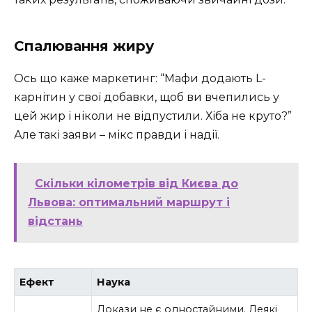
Спалювання жиру
Ось що каже маркетинг: “Мафи додають L-
карнітин у свої добавки, щоб ви вчепились у
цей жир і ніколи не відпустили. Хіба не круто?”
Але такі заяви – мікс правди і надії.
Скільки кілометрів від Києва до
Львова: оптимальний маршрут і
відстань
Ефект
Наука
Докази не є одностайними. Деякі