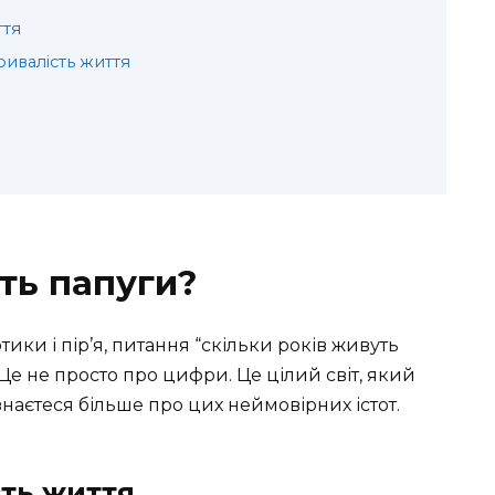
ття
ривалість життя
ть папуги?
ики і пір’я, питання “скільки років живуть
Це не просто про цифри. Це цілий світ, який
знаєтеся більше про цих неймовірних істот.
сть життя