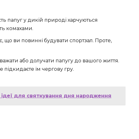
сть папуг у дикій природі харчуються
іть комахами.
, що ви повинні будувати спортзал. Проте,
.
важати або долучати папугу до вашого життя.
 підкидаєте їм чергову гру.
ні ідеї для святкування дня народження