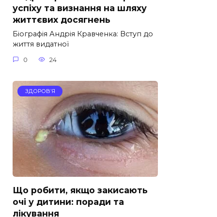
успіху та визнання на шляху
життєвих досягнень
Біографія Андрія Кравченка: Вступ до
життя видатної
0
24
ЗДОРОВ’Я
Що робити, якщо закисають
очі у дитини: поради та
лікування