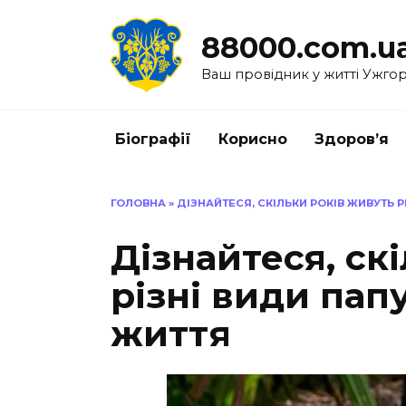
Перейти
до
88000.com.u
вмісту
Ваш провідник у житті Ужго
Біографії
Корисно
Здоров’я
ГОЛОВНА
»
ДІЗНАЙТЕСЯ, СКІЛЬКИ РОКІВ ЖИВУТЬ Р
Дізнайтеся, ск
різні види папу
життя