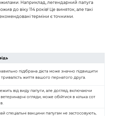
рожилами. Наприклад, легендарний папуга
ив до віку 114 років! Це виняток, але такі
 рекомендовані терміни є точними.
відь
равильно підібрана дієта може значно підвищити
 і тривалість життя вашого пернатого друга.
ежить від виду папуги, але догляд, включаючи
 ветеринарні огляди, може обійтися в кілька сот
в.
ай спеціальні вакцини папугам не застосовують,