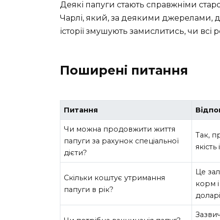
Деякі папуги стають справжніми ста
Чарлі, який, за деякими джерелами, дож
історії змушують замислитись, чи всі
Поширені питання
Питання
Відпо
Чи можна продовжити життя
Так, п
папуги за рахунок спеціальної
якість
дієти?
Це зал
Скільки коштує утримання
корм і
папуги в рік?
доларі
Зазвич