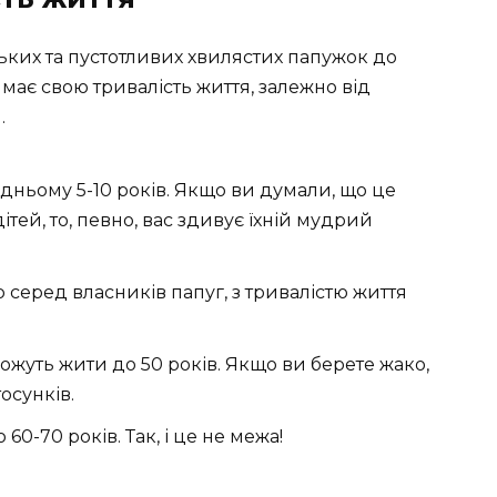
ньких та пустотливих хвилястих папужок до
має свою тривалість життя, залежно від
.
дньому 5-10 років. Якщо ви думали, що це
ей, то, певно, вас здивує їхній мудрий
серед власників папуг, з тривалістю життя
можуть жити до 50 років. Якщо ви берете жако,
осунків.
0-70 років. Так, і це не межа!