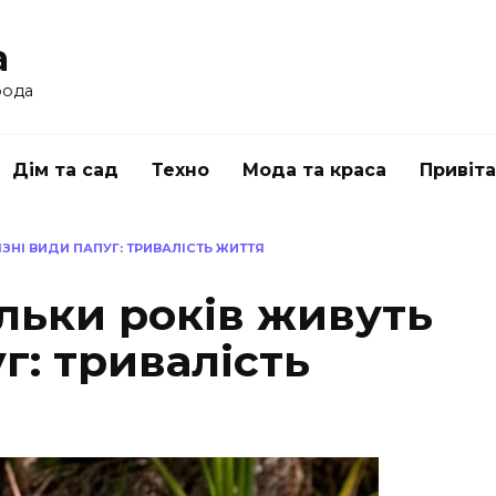
a
рода
Дім та сад
Техно
Мода та краса
Привіт
ІЗНІ ВИДИ ПАПУГ: ТРИВАЛІСТЬ ЖИТТЯ
ільки років живуть
г: тривалість