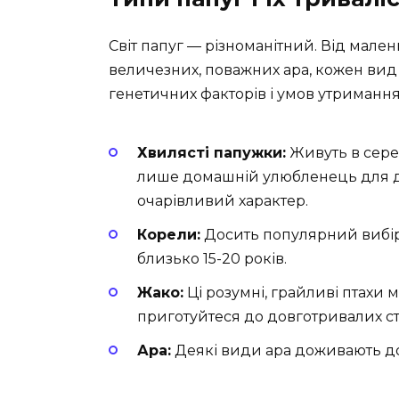
Світ папуг — різноманітний. Від мале
величезних, поважних ара, кожен вид 
генетичних факторів і умов утримання
Хвилясті папужки:
Живуть в сере
лише домашній улюбленець для діт
очарівливий характер.
Корели:
Досить популярний вибір 
близько 15-20 років.
Жако:
Ці розумні, грайливі птахи 
приготуйтеся до довготривалих ст
Ара:
Деякі види ара доживають до 6