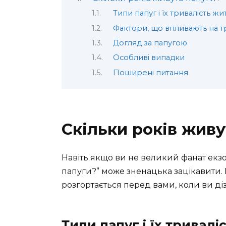
Типи папуг і їх тривалість жи
Фактори, що впливають на т
Догляд за папугою
Особливі випадки
Поширені питання
Скільки років живу
Навіть якщо ви не великий фанат екзот
папуги?” може зненацька зацікавити. 
розгортається перед вами, коли ви ді
Типи папуг і їх тривалі