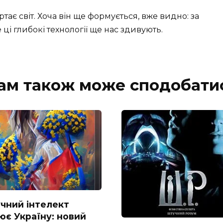
тає світ. Хоча він ще формується, вже видно: за
 ці глибокі технології ще нас здивують.
ам також може сподобати
чний інтелект
ює Україну: новий