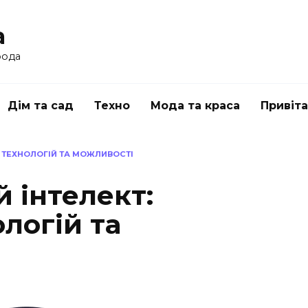
a
рода
Дім та сад
Техно
Мода та краса
Привіт
Є ТЕХНОЛОГІЙ ТА МОЖЛИВОСТІ
й інтелект:
логій та