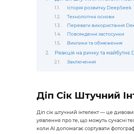
Історія розвитку DeepSeek
Технологічні основи
Переваги використання De
Повсякденні застосунки
Виклики та обмеження
Реакція на ринку та майбутнє
Заключення
Діп Сік Штучний Ін
Діп сік штучний інтелект — це дивов
уявлення про те, що можуть сучасні те
коли AI допомагає сортувати фотографі