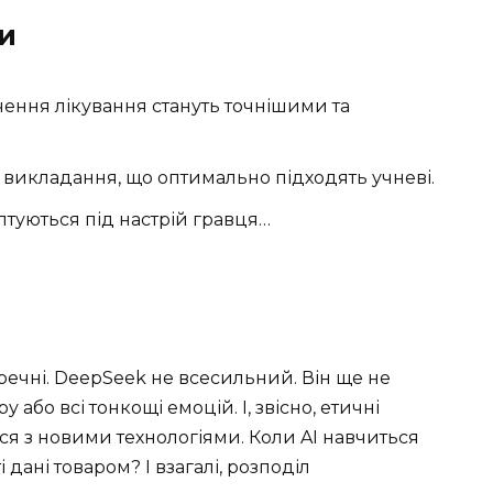
и
ення лікування стануть точнішими та
а викладання, що оптимально підходять учневі.
аптуються під настрій гравця…
еречні. DeepSeek не всесильний. Він ще не
 або всі тонкощі емоцій. І, звісно, етичні
ся з новими технологіями. Коли AI навчиться
 дані товаром? І взагалі, розподіл