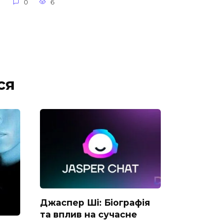
0
6
ся
Джаспер Ші: Біографія
та вплив на сучасне