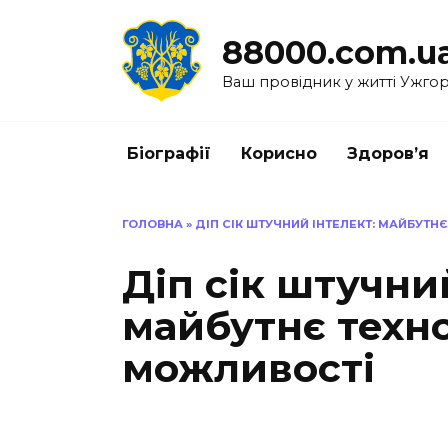
Перейти
до
88000.com.u
вмісту
Ваш провідник у житті Ужго
Біографії
Корисно
Здоров’я
ГОЛОВНА
»
ДІП СІК ШТУЧНИЙ ІНТЕЛЕКТ: МАЙБУТН
Діп сік штучни
майбутнє техно
можливості