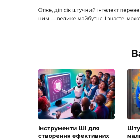
Отже, діп сік штучний інтелект перевер
ним — велике майбутнє. І знаєте, може
В
Інструменти ШІ для
Шту
створення ефективних
мал