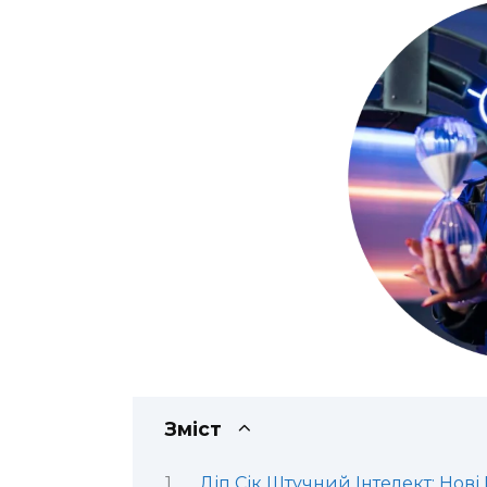
Зміст
Діп Сік Штучний Інтелект: Нові