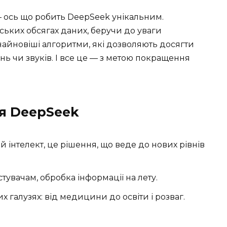
— ось що робить DeepSeek унікальним.
ських обсягах даних, беручи до уваги
найновіші алгоритми, які дозволяють досягти
нь чи звуків. І все це — з метою покращення
я DeepSeek
 інтелект, це рішення, що веде до нових рівнів
тувачам, обробка інформації на лету.
х галузях: від медицини до освіти і розваг.