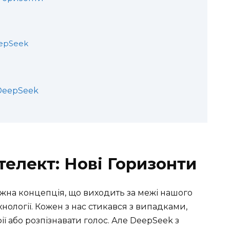
epSeek
 DeepSeek
телект: Нові Горизонти
ижна концепція, що виходить за межі нашого
хнології. Кожен з нас стикався з випадками,
ї або розпізнавати голос. Але DeepSeek з