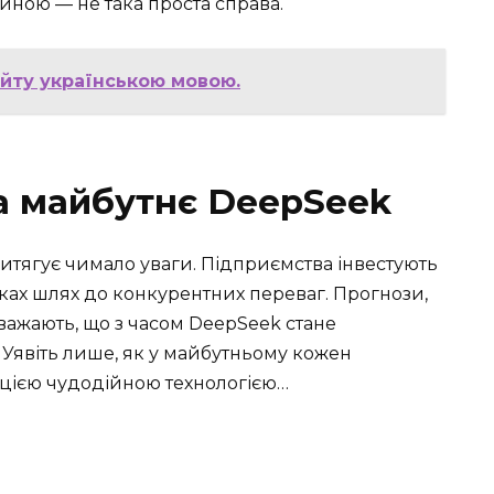
иною — не така проста справа.
айту українською мовою.
та майбутнє DeepSeek
притягує чимало уваги. Підприємства інвестують
ках шлях до конкурентних переваг. Прогнози,
вважають, що з часом DeepSeek стане
 Уявіть лише, як у майбутньому кожен
цією чудодійною технологією…