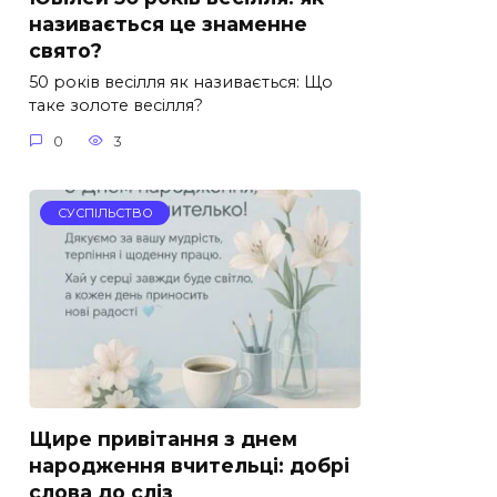
називається це знаменне
свято?
50 років весілля як називається: Що
таке золоте весілля?
0
3
СУСПІЛЬСТВО
Щире привітання з днем
народження вчительці: добрі
слова до сліз