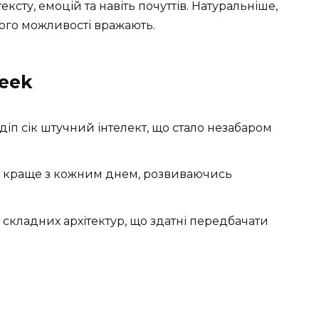
ксту, емоцій та навіть почуттів. Натуральніше,
його можливості вражають.
Seek
діп сік штучний інтелект, що стало незабаром
ла краще з кожним днем, розвиваючись
 складних архітектур, що здатні передбачати