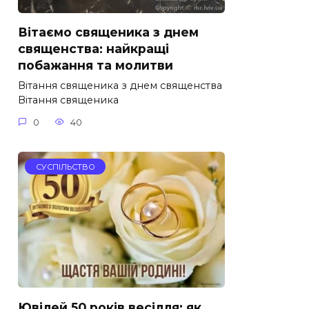
Вітаємо священика з днем
священства: найкращі
побажання та молитви
Вітання священика з днем священства
Вітання священика
0
40
СУСПІЛЬСТВО
Ювілей 50 років весілля: як