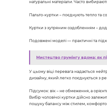
натуральні матеріали. Часто вибирают
Пальто-куртки – поєднують тепло та со
Куртки з хутряним оздобленням – дода
Подовжені моделі — практичні та підх
Мистецтво грумінгу вдома: як 
У цьому віці перевага надається ней
дизайну, який легко поєднується з р
Підсумок: вік – не обмеження, а орієн
Вибір чоловічої куртки дійсно залежить
пошуку балансу між стилем, комфорто