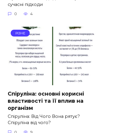
сучасні підходи
0
4
РІЗНЕ
Спіруліна: основні корисні
властивості та її вплив на
організм
Спіруліна: Від Чого Вона рятує?
Спіруліна від чого?
0
9