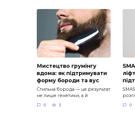
Мистецтво грумінгу
SMA
вдома: як підтримувати
ліф
форму бороди та вус
під
Стильна борода — це результат
SMAS-
не лише генетики, а й
розг
0
3
0