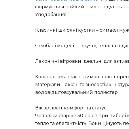
формується стійкий стиль, і одяг стає
Уподобання:
Класичні шкіряні куртки – символ мужн
Стьобані моделі — зручні, теплі та під
Лаконічні вітровки ідеальні для актив
Колірна гама стає стриманішою: перева
Матеріали – якісні та зносостійкі: нату
водовідштовхувальний поліестер.
Вік зрілості: комфорт та статус
Чоловіки старше 50 років при виборі
тепло та елегантність. Вони цінують п