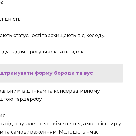
ь:
лідність.
ють статусності та захищають від холоду.
одять для прогулянок та поїздок.
підтримувати форму бороди та вус
тральним відтінкам та консервативному
ештою гардеробу.
тир
 від віку, але не як обмеження, а як орієнтир у
м та самовираженням. Молодість – час