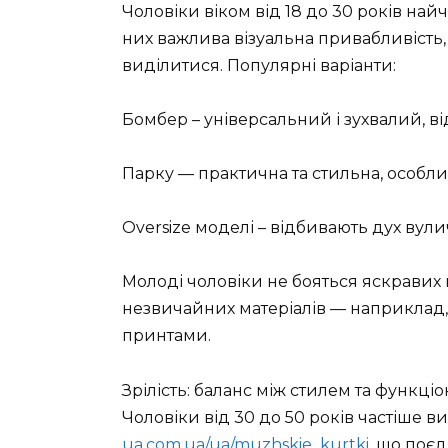
Чоловіки віком від 18 до 30 років най
них важлива візуальна привабливість,
виділитися. Популярні варіанти:
Бомбер – універсальний і зухвалий, в
Парку — практична та стильна, особли
Oversize моделі – відбивають дух вули
Молоді чоловіки не бояться яскравих 
незвичайних матеріалів — наприклад,
принтами.
Зрілість: баланс між стилем та функці
Чоловіки від 30 до 50 років частіше 
ua.com.ua/ua/muzhskie_kurtki
, що поєд