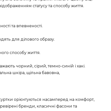
 відображенням статусу та способу життя.
ості та впевненості.
ходять для ділового образу.
ного способу життя.
жають чорний, сірий, темно-синій і хакі.
ральна шкіра, щільна бавовна,
 куртки орієнтуються насамперед на комфорт,
еревірені бренди, класичні фасони та