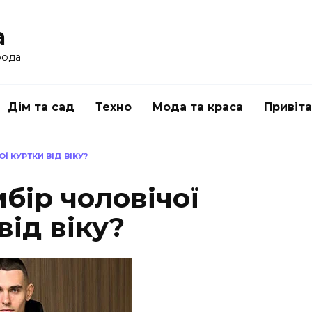
a
рода
Дім та сад
Техно
Мода та краса
Привіт
 КУРТКИ ВІД ВІКУ?
бір чоловічої
від віку?