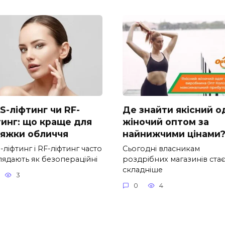
S-ліфтинг чи RF-
Де знайти якісний о
тинг: що краще для
жіночий оптом за
тяжки обличчя
найнижчими цінами
ліфтинг і RF-ліфтинг часто
Сьогодні власникам
лядають як безопераційні
роздрібних магазинів стає
складніше
3
0
4