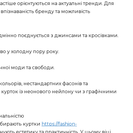
частіше орієнтуються на актуальні тренди. Для
 впізнаваність бренду та можливість
ідмінно поєднується з джинсами та кросівками.
во у холодну пору року.
чної моди та свободи.
кольорів, нестандартних фасонів та
 курток із неонового нейлону чи з графічними
ональністю
вибирають куртки
https://fashion-
нують естетику та практичність. У цьому віці