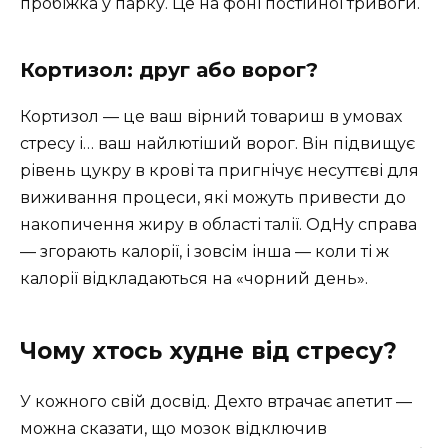
пробіжка у парку. Це на фоні постійної тривоги.
Кортизол: друг або ворог?
Кортизол — це ваш вірний товариш в умовах
стресу і… ваш найлютіший ворог. Він підвищує
рівень цукру в крові та пригнічує несуттєві для
виживання процеси, які можуть привести до
накопичення жиру в області талії. ОдНу справа
— згорають калорії, і зовсім інша — коли ті ж
калорії відкладаються на «чорний день».
Чому хтось худне від стресу?
У кожного свій досвід. Дехто втрачає апетит —
можна сказати, що мозок відключив