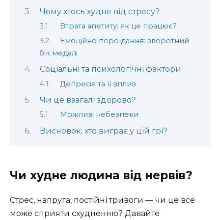
Чому хтось худне від стресу?
Втрата апетиту: як це працює?
Емоційне переїдання: зворотний
бік медалі
Соціальні та психологічні фактори
Депресія та її вплив
Чи це взагалі здорово?
Можливі небезпеки
Висновок: хто виграє у цій грі?
Чи худне людина від нервів?
Стрес, напруга, постійні тривоги — чи це все
може сприяти схудненню? Давайте