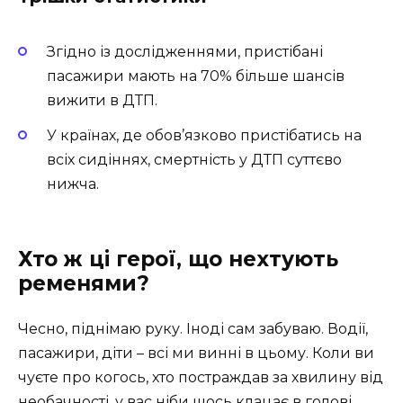
Згідно із дослідженнями, пристібані
пасажири мають на 70% більше шансів
вижити в ДТП.
У країнах, де обов’язково пристібатись на
всіх сидіннях, смертність у ДТП суттєво
нижча.
Хто ж ці герої, що нехтують
ременями?
Чесно, піднімаю руку. Іноді сам забуваю. Водії,
пасажири, діти – всі ми винні в цьому. Коли ви
чуєте про когось, хто постраждав за хвилину від
необачності, у вас ніби щось клацає в голові.