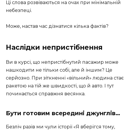
Ці слова розвіваються на очах при мінімальній
небезпеці.
Може, настав час дізнатися кілька фактів?
Наслідки непристібнення
Ви в курсі, що непристібнутий пасажир може
нашкодити не тільки собі, але й іншим? Це
серйозно. При зіткненні «вільний» людина стає
ракетою на тій же швидкості, що й авто. І тут
починається справжня весянка.
Бути готовим всередині джунглів…
Безліч разів ми чули історії «Я вберігся тому,