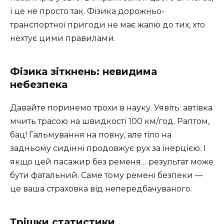
і це не просто так. Фізика дорожньо-
транспортної пригоди не має жалю до тих, хто
нехтує цими правилами.
Фізика зіткнень: невидима
небезпека
Давайте поринемо трохи в науку. Уявіть: автівка
мчить трасою на швидкості 100 км/год. Раптом,
бац! Гальмування на повну, але тіло на
задньому сидінні продовжує рух за інерцією. І
якщо цей пасажир без ременя… результат може
бути фатальний. Саме тому ремені безпеки —
це ваша страховка від непередбачуваного.
Трішки статистики