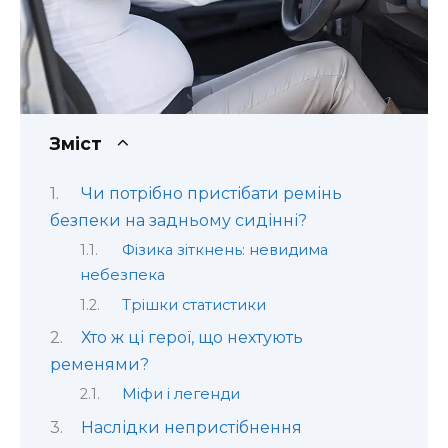
Зміст
Чи потрібно пристібати ремінь
безпеки на задньому сидінні?
Фізика зіткнень: невидима
небезпека
Трішки статистики
Хто ж ці герої, що нехтують
ременями?
Міфи і легенди
Наслідки непристібнення