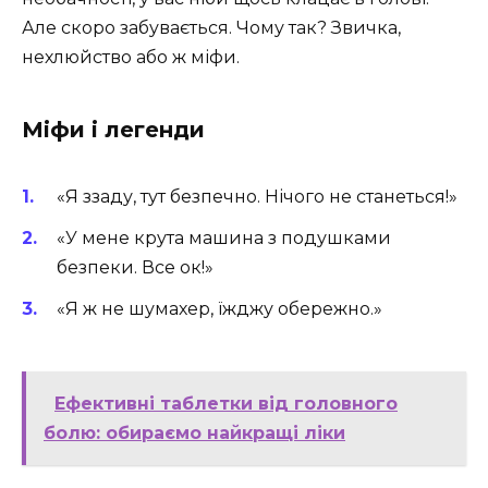
Але скоро забувається. Чому так? Звичка,
нехлюйство або ж міфи.
Міфи і легенди
«Я ззаду, тут безпечно. Нічого не станеться!»
«У мене крута машина з подушками
безпеки. Все ок!»
«Я ж не шумахер, їжджу обережно.»
Ефективні таблетки від головного
болю: обираємо найкращі ліки