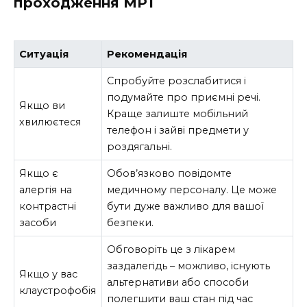
проходження МРТ
Ситуація
Рекомендація
Спробуйте розслабитися і
подумайте про приємні речі.
Якщо ви
Краще залиште мобільний
хвилюєтеся
телефон і зайві предмети у
роздягальні.
Якщо є
Обов’язково повідомте
алергія на
медичному персоналу. Це може
контрастні
бути дуже важливо для вашої
засоби
безпеки.
Обговоріть це з лікарем
заздалегідь – можливо, існують
Якщо у вас
альтернативи або способи
клаустрофобія
полегшити ваш стан під час