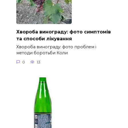
Хвороба винограду: фото симптомів
та способи лікування
Хвороба винограду: фото проблем і
методи боротьби Коли
0
13