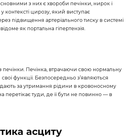
сновними з них є хвороби печінки, нирок і
 у контексті цирозу, який виступає
рез підвищення артеріального тиску в системі
відоме як портальна гіпертензія.
 печінки. Печінка, втрачаючи свою нормальну
 свої функції. Безпосередньо з’являються
овідають за утримання рідини в кровоносному
а перетікає туди, де її бути не повинно — в
стика асциту