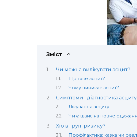
Зміст
Чи можна вилікувати асцит?
Що таке асцит?
Чому виникає асцит?
Симптоми і діагностика асциту
Лікування асциту
Чи є шанс на повне одужан
Хто в групі ризику?
Профілактика: казка чи реал