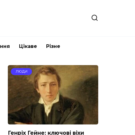
ання
Цікаве
Різне
ЛЮДИ
Генріх Гейне: ключові віхи