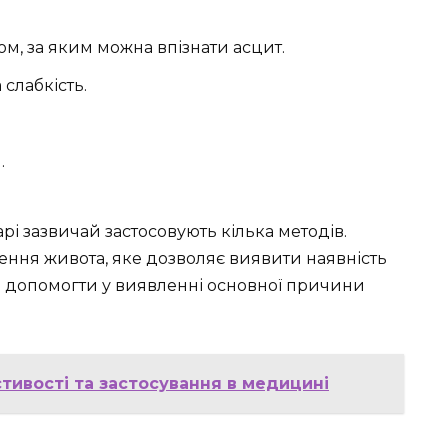
м, за яким можна впізнати асцит.
слабкість.
.
рі зазвичай застосовують кілька методів.
ення живота, яке дозволяє виявити наявність
ть допомогти у виявленні основної причини
стивості та застосування в медицині