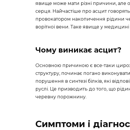
явище може мати різні причини, але о
серця. Найчастіше про асцит говорять
провокатором накопичення рідини че
ворітної вени. Таке явище у медицині 
Чому виникає асцит?
Основною причиною є все-таки цироз
структуру, починає погано виконувати
порушення в синтезі білків, які відп
руслі. Це призводить до того, що рідин
черевну порожнину.
Симптоми і діагно