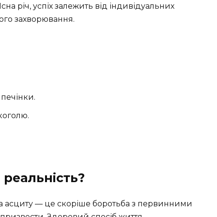
а річ, успіх залежить від індивідуальних
ного захворювання.
печінки.
коголю.
 реальність?
а асциту — це скоріше боротьба з первинними
призвести. Здоровий спосіб життя,