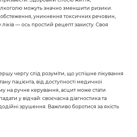
алкоголю можуть значно зменшити ризики.
і обстеження, уникнення токсичних речовин,
ліків — ось простий рецепт захисту. Своя
ершу чергу слід розуміти, що успішне лікування
тану пацієнта, від доступності медичної
у на ручне керування, асцит може стати
адати у відчай: своєчасна діагностика та
додійні зрушення. Важливо боротися за якість