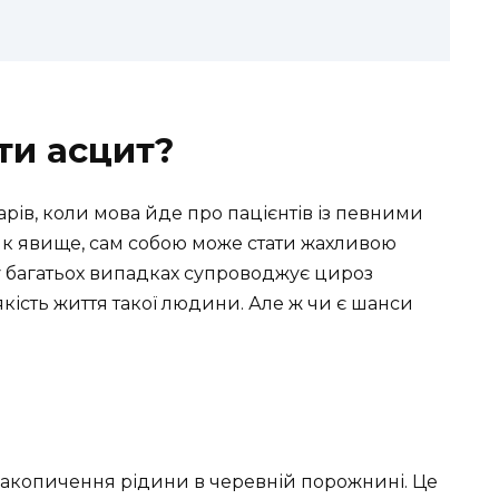
ти асцит?
карів, коли мова йде про пацієнтів із певними
як явище, сам собою може стати жахливою
у багатьох випадках супроводжує цироз
кість життя такої людини. Але ж чи є шанси
 накопичення рідини в черевній порожнині. Це