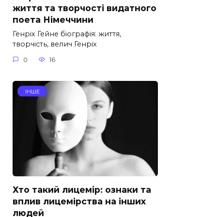
життя та творчості видатного
поета Німеччини
Генріх Гейне біографія: життя,
творчість, велич Генріх
0
16
ІНШЕ
Хто такий лицемір: ознаки та
вплив лицемірства на інших
людей