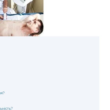
ня?
ьність?