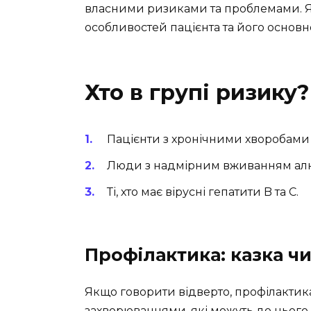
власними ризиками та проблемами. Ясн
особливостей пацієнта та його основ
Хто в групі ризику?
Пацієнти з хронічними хворобами 
Люди з надмірним вживанням ал
Ті, хто має вірусні гепатити B та C.
Профілактика: казка чи
Якщо говорити відверто, профілактик
захворюваннями, які можуть до нього 