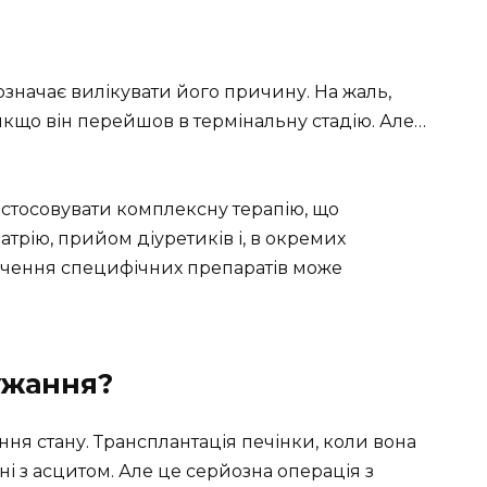
 означає вилікувати його причину. На жаль,
кщо він перейшов в термінальну стадію. Але…
застосовувати комплексну терапію, що
атрію, прийом діуретиків і, в окремих
ачення специфічних препаратів може
ужання?
я стану. Трансплантація печінки, коли вона
і з асцитом. Але це серйозна операція з