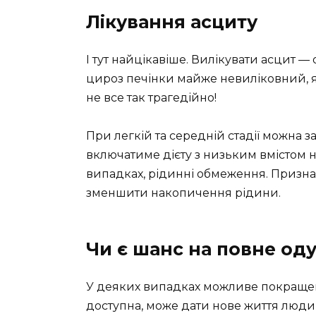
Лікування асциту
І тут найцікавіше. Вилікувати асцит —
цироз печінки майже невиліковний, я
не все так трагедійно!
При легкій та середній стадії можна 
включатиме дієту з низьким вмістом н
випадках, рідинні обмеження. Призн
зменшити накопичення рідини.
Чи є шанс на повне од
У деяких випадках можливе покращенн
доступна, може дати нове життя людин