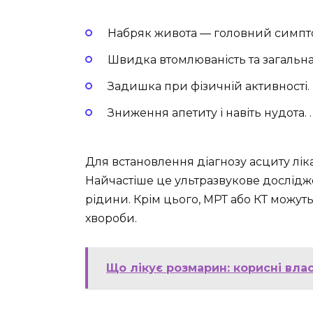
Набряк живота — головний симпто
Швидка втомлюваність та загальна 
Задишка при фізичній активності.
Зниження апетиту і навіть нудота. . 
Для встановлення діагнозу асциту ліка
Найчастіше це ультразвукове дослідж
рідини. Крім цього, МРТ або КТ можу
хвороби.
Що лікує розмарин: корисні вла