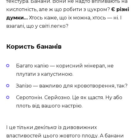
текстура. Банани. Вони не надто впливають на
кислотність, але ж що робити з цукром?
Є різні
думки…
Хтось каже, що їх можна, хтось — ні. І
взагалі, що у світі легко?
Користь бананів
Багато калію — корисний мінерал, не
плутати з капустиною.
Залізо — важливо для кровотворення, так?
Серотонін. Серйозно. Це як щастя. Ну або
плоть від вашого настрію.
І це тільки
декілька
із дивовижних
властивостей цього жовтого плоду. А банани