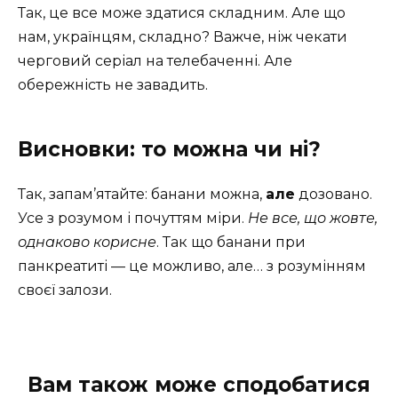
Так, це все може здатися складним. Але що
нам, українцям, складно? Важче, ніж чекати
черговий серіал на телебаченні. Але
обережність не завадить.
Висновки: то можна чи ні?
Так, запам’ятайте: банани можна,
але
дозовано.
Усе з розумом і почуттям міри.
Не все, що жовте,
однаково корисне
. Так що банани при
панкреатиті — це можливо, але… з розумінням
своєї залози.
Вам також може сподобатися