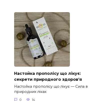
Настойка прополісу що лікує:
секрети природного здоров’я
Настойка прополісу що лікує — Сила в
природних ліках
0
14