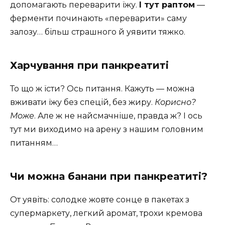
допомагають переварити їжу.
І тут раптом
—
ферменти починають «переварити» саму
залозу… більш страшного й уявити тяжко.
Харчування при панкреатиті
То що ж їсти? Ось питання. Кажуть — можна
вживати їжу без спецій, без жиру.
Корисно?
Може
. Але ж не найсмачніше, правда ж? І ось
тут ми виходимо на арену з нашим головним
питанням…
Чи можна банани при панкреатиті?
От уявіть: солодке жовте сонце в пакетах з
супермаркету, легкий аромат, трохи кремова