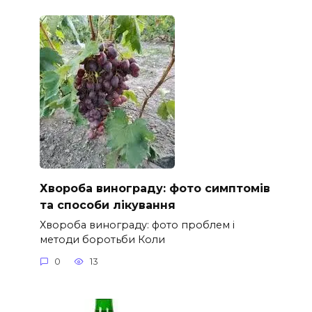
Хвороба винограду: фото симптомів
та способи лікування
Хвороба винограду: фото проблем і
методи боротьби Коли
0
13