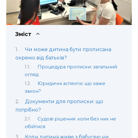
Зміст
Чи може дитина бути прописана
окремо від батьків?
Процедура прописки: загальний
огляд
Юридичні аспекти: що каже
закон?
Документи для прописки: що
потрібно?
Судові рішення: коли без них не
обійтися
Коли дитина живе з бабусею чи