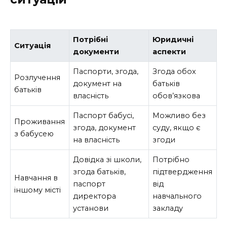
Потрібні
Юридичні
Ситуація
документи
аспекти
Паспорти, згода,
Згода обох
Розлучення
документ на
батьків
батьків
власність
обов’язкова
Паспорт бабусі,
Можливо без
Проживання
згода, документ
суду, якщо є
з бабусею
на власність
згоди
Довідка зі школи,
Потрібно
згода батьків,
підтвердження
Навчання в
паспорт
від
іншому місті
директора
навчального
установи
закладу