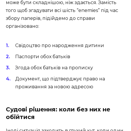
може бути складнішою, ніж здається. Замість
того щоб згадувати всі шість “enemies” під час
збору паперів, підійдемо до справи
організовано:
Свідоцтво про народження дитини
Паспорти обох батьків
Згода обох батьків на прописку
Документ, що підтверджує право на
проживання за новою адресою
Судові рішення: коли без них не
обійтися
Іноді ситуація заходить в глухий кут, коли один