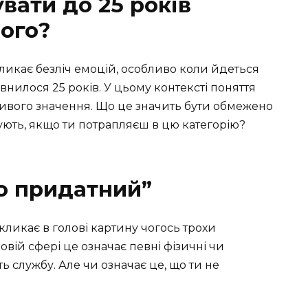
вати до 25 років
ого?
икає безліч емоцій, особливо коли йдеться
нилося 25 років. У цьому контексті поняття
ивого значення. Що це значить бути обмежено
ують, якщо ти потрапляєш в цю категорію?
о придатний”
кликає в голові картину чогось трохи
овій сфері це означає певні фізичні чи
ь службу. Але чи означає це, що ти не