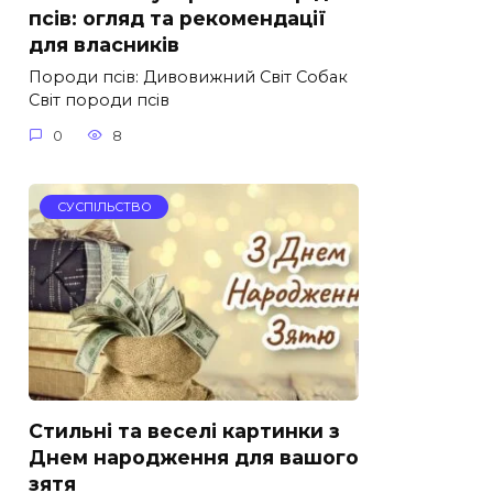
псів: огляд та рекомендації
для власників
Породи псів: Дивовижний Світ Собак
Світ породи псів
0
8
СУСПІЛЬСТВО
Стильні та веселі картинки з
Днем народження для вашого
зятя