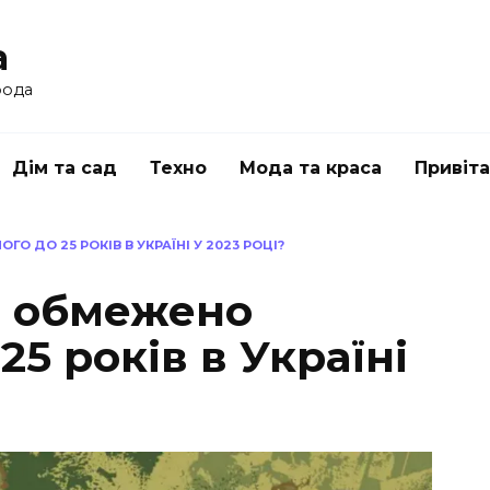
a
рода
Дім та сад
Техно
Мода та краса
Привіт
 ДО 25 РОКІВ В УКРАЇНІ У 2023 РОЦІ?
ь обмежено
25 років в Україні