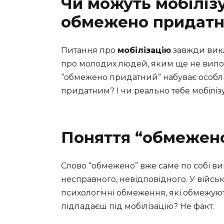
Чи можуть мобілізу
обмежено придатн
Питання про
мобілізацію
завжди викл
про молодих людей, яким ще не випов
“обмежено придатний” набуває особл
придатним? І чи реально тебе мобіліз
Поняття “обмежен
Слово “обмежено” вже саме по собі ви
несправного, невідповідного. У військ
психологічні обмеження, які обмежуют
підпадаєш під мобілізацію? Не факт.