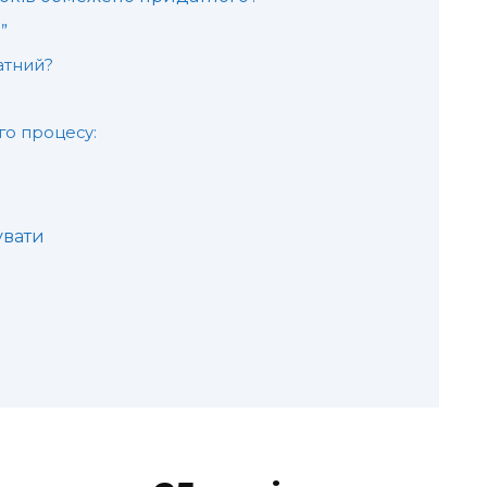
”
атний?
го процесу:
увати