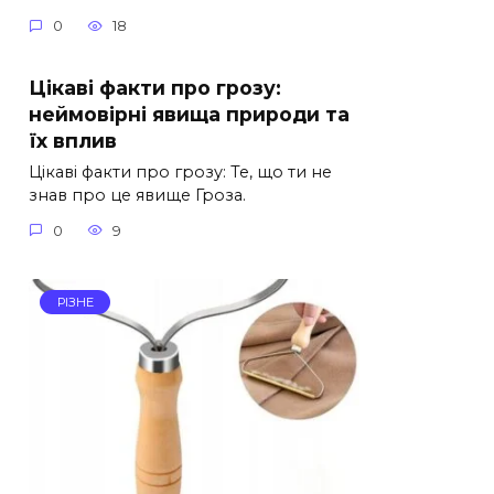
0
18
Цікаві факти про грозу:
неймовірні явища природи та
їх вплив
Цікаві факти про грозу: Те, що ти не
знав про це явище Гроза.
0
9
РІЗНЕ