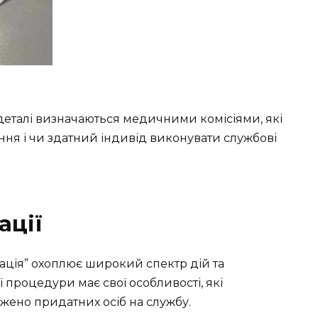
деталі визначаються медичними комісіями, які
ння і чи здатний індивід виконувати службові
ації
зація” охоплює широкий спектр дій та
ї процедури має свої особливості, які
ено придатних осіб на службу.