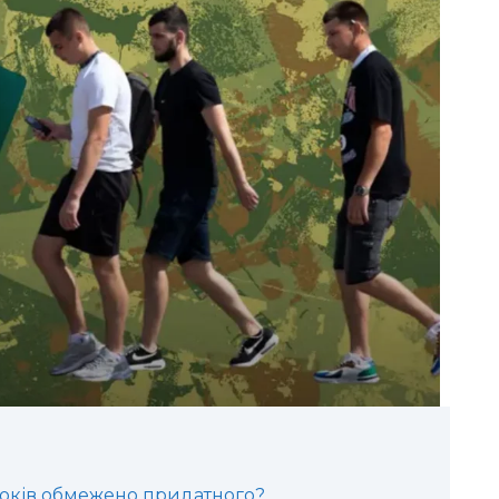
років обмежено придатного?