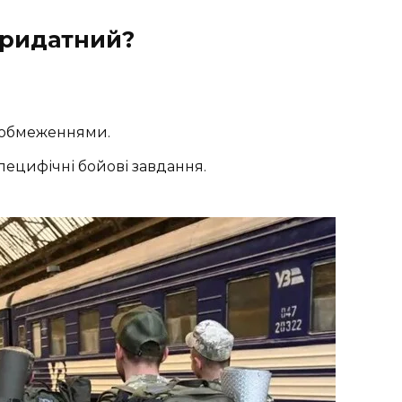
придатний?
 обмеженнями.
пецифічні бойові завдання.