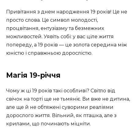
Привітання з днем народження 19 років! Це не
просто слова. Це символ молодості,
процвітання, ентузіазму та безмежних
можливостей. Уявіть собі: у вас ціле життя
попереду, а 19 років — це золота середина між
юністю і справжньою дорослістю.
Магія 19-річчя
Чому ж ці 19 років такі особливі? Світло від
свічок на торті ще не тьмяніє. Ви вже не дитина,
але ще й не обтяжені суворими реаліями
дорослого життя. Вільний, як пташка, але з
крилами, що починають міцніти.