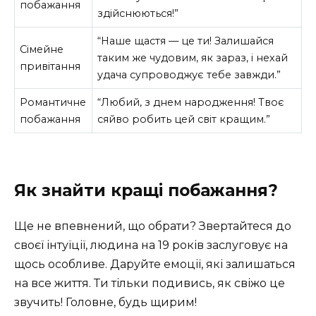
побажання
здійснюються!”
“Наше щастя — це ти! Залишайся
Сімейне
таким же чудовим, як зараз, і нехай
привітання
удача супроводжує тебе завжди.”
Романтичне
“Любий, з днем народження! Твоє
побажання
сяйво робить цей світ кращим.”
Як знайти кращі побажання?
Ще не впевнений, що обрати? Звертайтеся до
своєї інтуїції, людина на 19 років заслуговує на
щось особливе. Даруйте емоції, які залишаться
на все життя. Ти тільки подивись, як свіжо це
звучить! Головне, будь щирим!