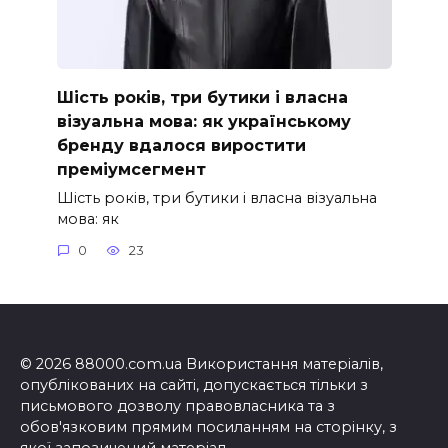
Шість років, три бутики і власна
візуальна мова: як українському
бренду вдалося виростити
преміумсегмент
Шість років, три бутики і власна візуальна
мова: як
0
23
© 2026 88000.com.ua Використання матеріалів,
опублікованих на сайті, допускається тільки з
письмового дозволу правовласника та з
обов'язковим прямим посиланням на сторінку, з
якої запозичений матеріал.