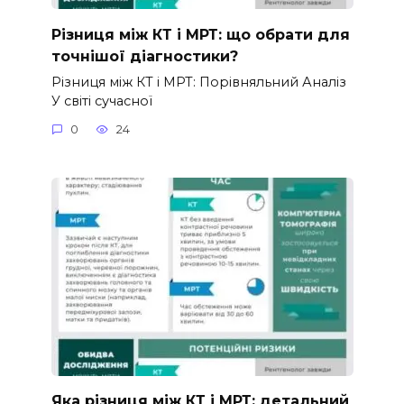
Різниця між КТ і МРТ: що обрати для
точнішої діагностики?
Різниця між КТ і МРТ: Порівняльний Аналіз
У світі сучасної
0
24
Яка різниця між КТ і МРТ: детальний