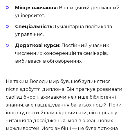
Місце навчання:
Вінницький державний
університет.
Спеціальність:
Гуманітарна політика та
управління.
Додаткові курси:
Постійний учасник
численних конференцій та семінарів,
вибивався в обговореннях.
Не таким Володимир був, щоб зупинятися
після здобуття диплома. Він прагнув розвивати
свої здібності, вживаючи не лише бібліотечні
знання, але і відвідування багатьох подій. Поки
інші студенти йшли відпочивати, він пірнав у
читання та дослідження, мов в океан нових
можливостей. Його амбіції — це була потужна