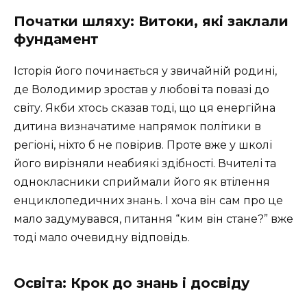
Початки шляху: Витоки, які заклали
фундамент
Історія його починається у звичайній родині,
де Володимир зростав у любові та повазі до
світу. Якби хтось сказав тоді, що ця енергійна
дитина визначатиме напрямок політики в
регіоні, ніхто б не повірив. Проте вже у школі
його вирізняли неабиякі здібності. Вчителі та
однокласники сприймали його як втілення
енциклопедичних знань. І хоча він сам про це
мало задумувався, питання “ким він стане?” вже
тоді мало очевидну відповідь.
Освіта: Крок до знань і досвіду