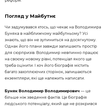
реформ.
Погляд у Майбутнє
Чи задумувався хтось, що чекає на Володимира
Буняка в найближчому майбутньому? Усі
знають, що він не зупиниться на досягнутому.
Однак його плани завжди залишають простір
для сюрпризів. Володимир невпинно працює
на своєму новому рівні, потенціал якого ще
треба оцінити. І хоч його біографія містить
багато захоплюючих сторінок, залишаються
екземпляри, які ще належить написати.
Буняк Володимир Володимирович
— це
більше ніж зведення фактів. Це біографія
людського потенціалу, який ще не розкрився