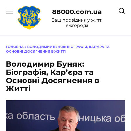
Перейти
до
88000.com.ua
вмісту
Ваш провідник у житті
Ужгорода
ГОЛОВНА
»
ВОЛОДИМИР БУНЯК: БІОГРАФІЯ, КАР’ЄРА ТА
ОСНОВНІ ДОСЯГНЕННЯ В ЖИТТІ
Володимир Буняк:
Біографія, Кар’єра та
Основні Досягнення в
Житті