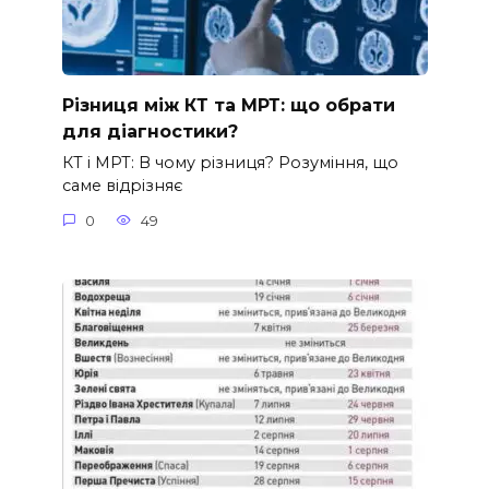
Різниця між КТ та МРТ: що обрати
для діагностики?
КТ і МРТ: В чому різниця? Розуміння, що
саме відрізняє
0
49