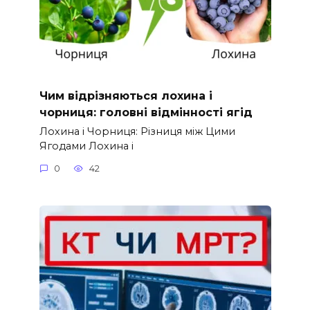
Чим відрізняються лохина і
чорниця: головні відмінності ягід
Лохина і Чорниця: Різниця між Цими
Ягодами Лохина і
0
42