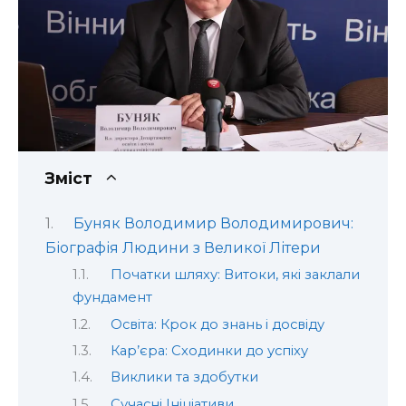
Зміст
Буняк Володимир Володимирович:
Біографія Людини з Великої Літери
Початки шляху: Витоки, які заклали
фундамент
Освіта: Крок до знань і досвіду
Кар’єра: Сходинки до успіху
Виклики та здобутки
Сучасні Ініціативи