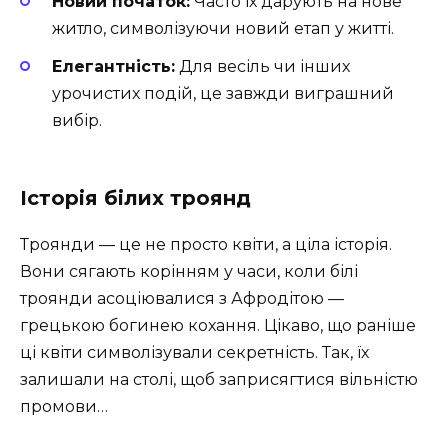
Новий початок:
Часто їх дарують на нове
житло, символізуючи новий етап у житті.
Елегантність:
Для весіль чи інших
урочистих подій, це завжди виграшний
вибір.
Історія білих троянд
Троянди — це не просто квіти, а ціла історія.
Вони сягають корінням у часи, коли білі
троянди асоціювалися з Афродітою —
грецькою богинею кохання. Цікаво, що раніше
ці квіти символізували секретність. Так, їх
залишали на столі, щоб заприсягтися вільністю
промови…