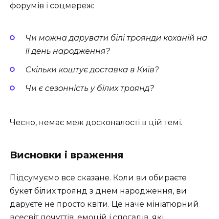
форумів і соцмереж:
Чи можна дарувати білі троянди коханій на
її день народження?
Скільки коштує доставка в Київ?
Чи є сезонність у білих троянд?
Чесно, немає меж досконалості в цій темі.
Висновки і враження
Підсумуємо все сказане. Коли ви обираєте
букет білих троянд з днем народження, ви
даруєте не просто квіти. Це наче мініатюрний
всесвіт почуттів, емоцій і спогадів, які