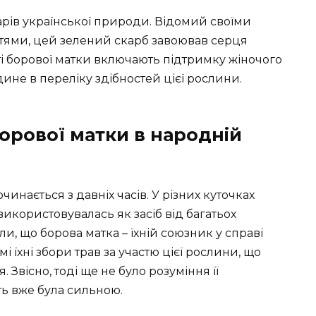
арів української природи. Відомий своїми
ями, цей зелений скарб завоював серця
ті борової матки включають підтримку жіночого
дине в переліку здібностей цієї рослини.
борової матки в народній
чинається з давніх часів. У різних куточках
використовувалась як засіб від багатьох
и, що борова матка – їхній союзник у справі
і їхні збори трав за участю цієї рослини, що
 Звісно, тоді ще не було розуміння її
сть вже була сильною.