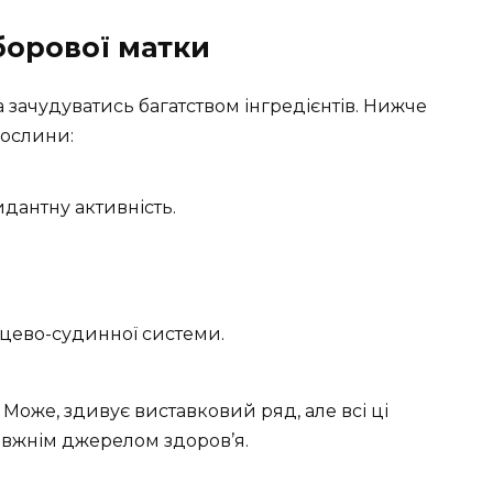
борової матки
 зачудуватись багатством інгредієнтів. Нижче
рослини:
дантну активність.
цево-судинної системи.
. Може, здивує виставковий ряд, але всі ці
авжнім джерелом здоров’я.