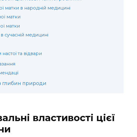
ої матки в народній медицині
ої матки
вої матки
 в сучасній медицині
 настої та відвари
азання
мендації
з глибин природи
альні властивості цієї
ни