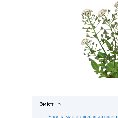
Зміст
Борова матка: лікувальні власт