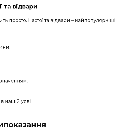
 та відвари
ть просто. Настої та відвари – найпопулярніші
лини.
изначенням.
в нашій уяві.
типоказання