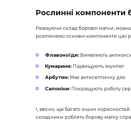
Рослинні компоненти 
Ревізуючи склад борової матки, можна
розглянемо основні компоненти цієї 
Флавоноїди:
Виявляють антиокси
Кумарини:
Підвищують імунітет.
Арбутин:
Має антисептичну дію.
Сапоніни:
Покращують роботу сер
І, звісно, ще багато інших корисностей
складники роблять борову матку спр