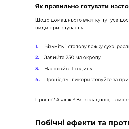
Як правильно готувати настої
Щодо домашнього вжитку, тут усе доси
види приготування:
Візьміть 1 столову ложку сухої рос
Залийте 250 мл окропу.
Настоюйте 1 годину.
Процідіть і використовуйте за пр
Просто? А як же! Всі складнощі – лише 
Побічні ефекти та про