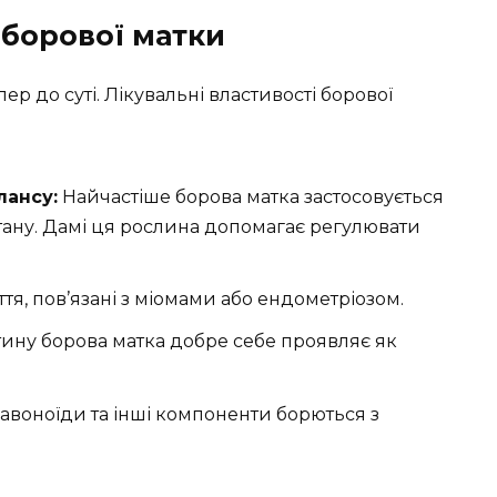
 борової матки
ер до суті. Лікувальні властивості борової
лансу:
Найчастіше борова матка застосовується
тану. Дамі ця рослина допомагає регулювати
ття, пов’язані з міомами або ендометріозом.
ину борова матка добре себе проявляє як
воноїди та інші компоненти борються з