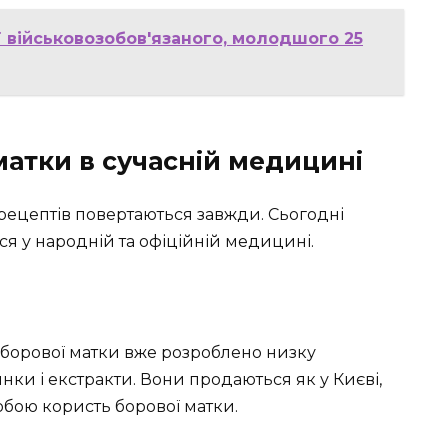
ї військовозобов'язаного, молодшого 25
матки в сучасній медицині
 рецептів повертаються завжди. Сьогодні
я у народній та офіційній медицині.
ві борової матки вже розроблено низку
янки і екстракти. Вони продаються як у Києві,
 собою користь борової матки.