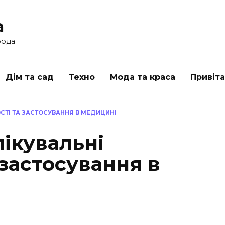
a
рода
Дім та сад
Техно
Мода та краса
Привіт
ОСТІ ТА ЗАСТОСУВАННЯ В МЕДИЦИНІ
лікувальні
 застосування в