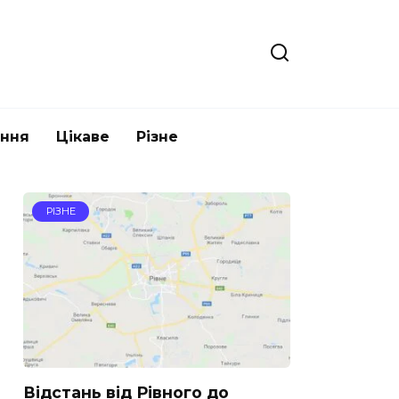
ання
Цікаве
Різне
РІЗНЕ
Відстань від Рівного до