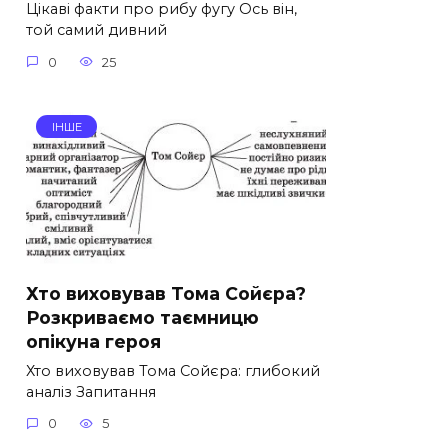
Цікаві факти про рибу фугу Ось він,
той самий дивний
0
25
ІНШЕ
Хто виховував Тома Сойєра?
Розкриваємо таємницю
опікуна героя
Хто виховував Тома Сойєра: глибокий
аналіз Запитання
0
5