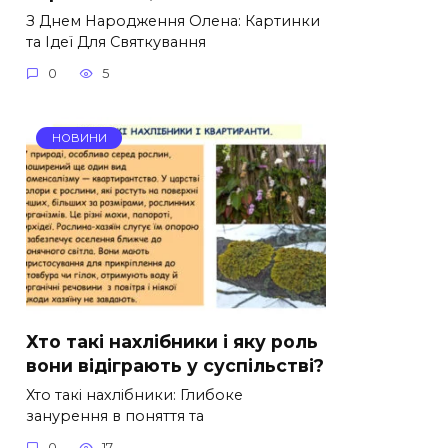
З Днем Народження Олена: Картинки
та Ідеї Для Святкування
0
5
НОВИНИ
Хто такі нахлібники і яку роль
вони відіграють у суспільстві?
Хто такі нахлібники: Глибоке
занурення в поняття та
0
17