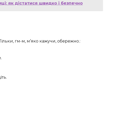
иці: як дістатися швидко і безпечно
 Тільки, гм-м, м’яко кажучи, обережно.:
.
ть.