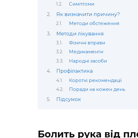
Симптоми
Як визначити причину?
Методи обстеження
Методи лікування
Фізичні вправи
Медикаменти
Народні засоби
Профілактика
Короткі рекомендації
Поради на кожен день
Підсумок
Болить рука від пл