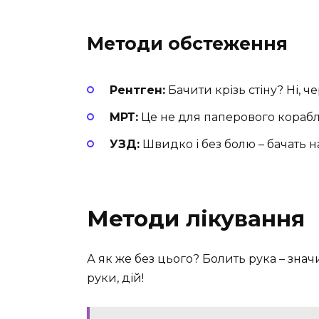
Методи обстеження
Рентген:
Бачити крізь стіну? Ні, ч
МРТ:
Це не для паперового корабля
УЗД:
Швидко і без болю – бачать н
Методи лікування
А як же без цього? Болить рука – знач
руки, дій!