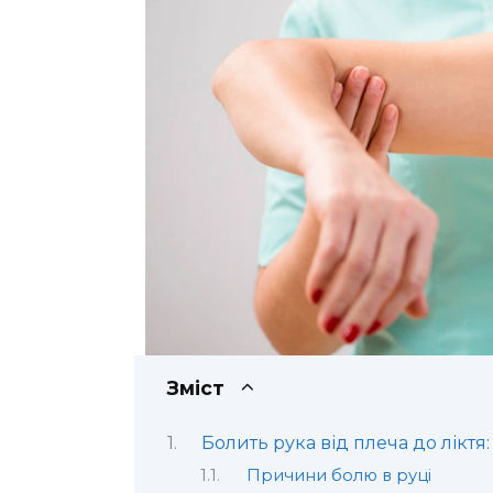
Зміст
Болить рука від плеча до ліктя
Причини болю в руці