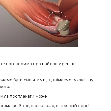
йте поговоримо про найпоширеніші:
очемо бути сильними, піднімаємо тяжке… ну і
кого.
і м’яз проплакати може.
 втомлює. З-під плеча та… о, ліктьовий нерв!