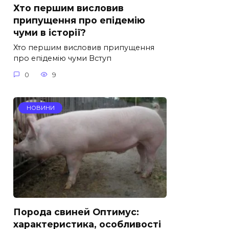
Хто першим висловив
припущення про епідемію
чуми в історії?
Хто першим висловив припущення
про епідемію чуми Вступ
0
9
НОВИНИ
Порода свиней Оптимус:
характеристика, особливості