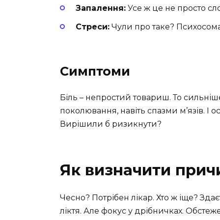
Запалення:
Усе ж це не просто сло
Стреси:
Чули про таке? Психосом
Симптоми
Біль – непростий товариш. То сильніше
поколювання, навіть спазми м’язів. І 
Вирішили б ризикнути?
Як визначити прич
Чесно? Потрібен лікар. Хто ж іще? Здає
ліктя. Але фокус у дрібничках. Обсте