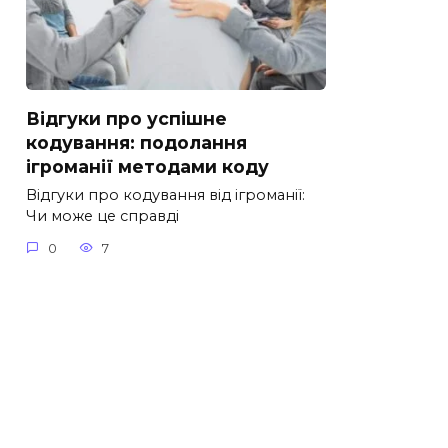
Відгуки про успішне
кодування: подолання
ігроманії методами коду
Відгуки про кодування від ігроманії:
Чи може це справді
0
7