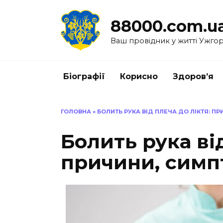
Перейти
до
88000.com.u
вмісту
Ваш провідник у житті Ужго
Біографії
Корисно
Здоров’я
ГОЛОВНА
»
БОЛИТЬ РУКА ВІД ПЛЕЧА ДО ЛІКТЯ: П
Болить рука від
причини, симп