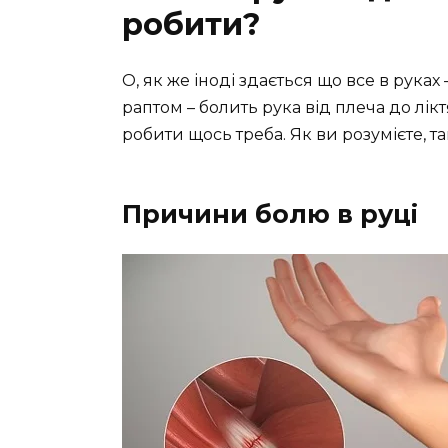
робити?
О, як же іноді здається що все в руках 
раптом – болить рука від плеча до ліктя
робити щось треба. Як ви розумієте, 
Причини болю в руці