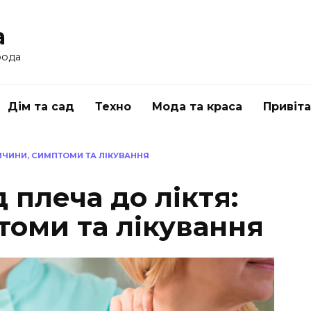
a
рода
Дім та сад
Техно
Мода та краса
Привіт
РИЧИНИ, СИМПТОМИ ТА ЛІКУВАННЯ
 плеча до ліктя:
томи та лікування