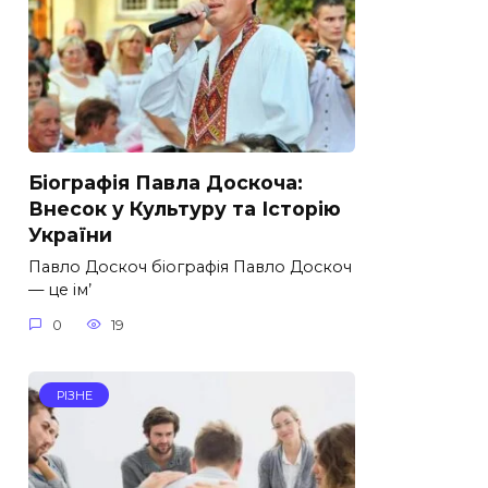
Біографія Павла Доскоча:
Внесок у Культуру та Історію
України
Павло Доскоч біографія Павло Доскоч
— це ім’
0
19
РІЗНЕ