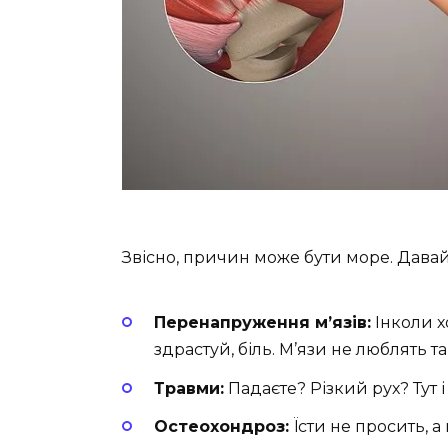
Звісно, причин може бути море. Дава
Перенапруження м’язів:
Інколи х
здрастуй, біль. М’язи не люблять та
Травми:
Падаєте? Різкий рух? Тут 
Остеохондроз:
Їсти не просить, а