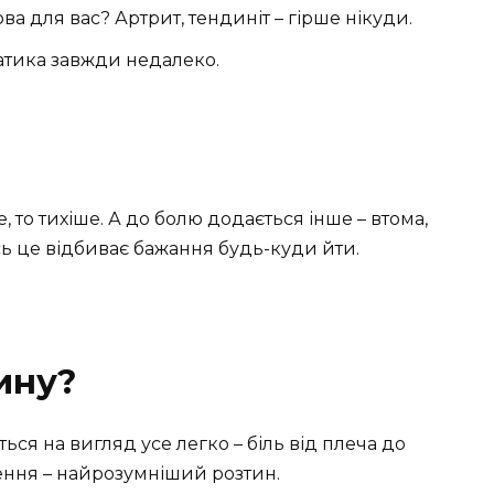
ва для вас? Артрит, тендиніт – гірше нікуди.
атика завжди недалеко.
, то тихіше. А до болю додається інше – втома,
ось це відбиває бажання будь-куди йти.
ину?
ться на вигляд усе легко – біль від плеча до
ження – найрозумніший розтин.