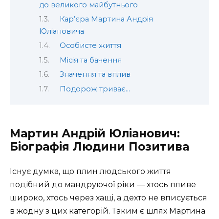
до великого майбутнього
Кар’єра Мартина Андрія
Юліановича
Особисте життя
Місія та бачення
Значення та вплив
Подорож триває…
Мартин Андрій Юліанович:
Біографія Людини Позитива
Існує думка, що плин людського життя
подібний до мандруючої ріки — хтось пливе
широко, хтось через хащі, а дехто не вписується
в жодну з цих категорій. Таким є шлях Мартина