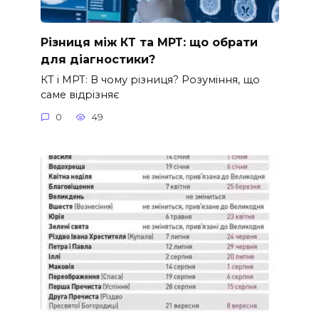
Різниця між КТ та МРТ: що обрати
для діагностики?
КТ і МРТ: В чому різниця? Розуміння, що
саме відрізняє
0
49