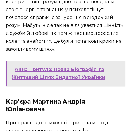
кар’єри — він зрозумів, що прагне поєднати
свою енергію та знання у психології. Тут
почалося справжнє занурення в людський
розум. Мабуть, ніде так не відчувається цінність
дружби й любові, як поміж перших дорослих
колег та знайомих. Це були початкові кроки на
захопливому шляху.
Анна Притула: Повна Біографія та
Життєвий Шлях Видатної Українки
Кар’єра Мартина Андрія
Юліановича
Пристрасть до психології привела його до
статусу визнаного експерта у сфері