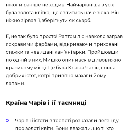
ніколи раніше не ходив. Найчарівніша з усіх
була золота квітка, що світитись наче зірка. Він
ніжно зірвав її, зберігнути як скарб.
Е, не так було просто! Раптом ліс навколо заграв
яскравими фарбами, відкриваючи приховані
стежки та невидані кам’яні арки. Пройшовши
по одній з них, Мишко опинився в дивовижно
красивому місці. Це була Країна Чарів, повна
добрих істот, котрі привітно махали йому
лапами.
Країна Чарів і її таємниці
Чарівні істоти в трепеті розказали легенду
про золоті квіти. Вони вважали, що ті, хто