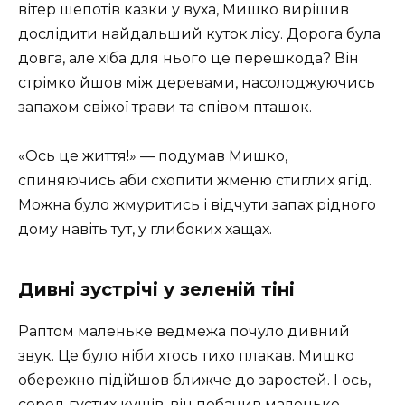
вітер шепотів казки у вуха, Мишко вирішив
дослідити найдальший куток лісу. Дорога була
довга, але хіба для нього це перешкода? Він
стрімко йшов між деревами, насолоджуючись
запахом свіжої трави та співом пташок.
«Ось це життя!» — подумав Мишко,
спиняючись аби схопити жменю стиглих ягід.
Можна було жмуритись і відчути запах рідного
дому навіть тут, у глибоких хащах.
Дивні зустрічі у зеленій тіні
Раптом маленьке ведмежа почуло дивний
звук. Це було ніби хтось тихо плакав. Мишко
обережно підійшов ближче до заростей. І ось,
серед густих кущів, він побачив маленьке