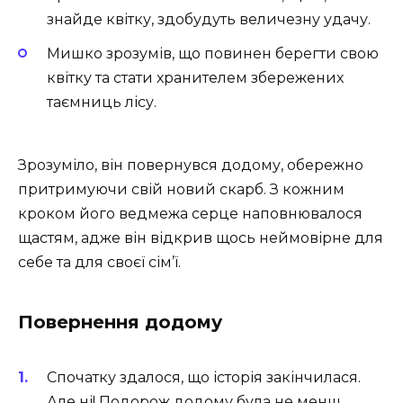
знайде квітку, здобудуть величезну удачу.
Мишко зрозумів, що повинен берегти свою
квітку та стати хранителем збережених
таємниць лісу.
Зрозуміло, він повернувся додому, обережно
притримуючи свій новий скарб. З кожним
кроком його ведмежа серце наповнювалося
щастям, адже він відкрив щось неймовірне для
себе та для своєї сім’ї.
Повернення додому
Спочатку здалося, що історія закінчилася.
Але ні! Подорож додому була не менш