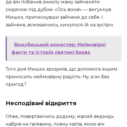
де він побачив зниклу маму зайченяти
сидячою під дубом. «Ось вона!» — вигукнув
Мишко, притиснувши зайченя до себе. І
зайченя, всміхаючись, кинулося їй на зустріч.
Видубицький монастир: Неймовірні
факти та історія святині Києва
Того дня Мишко зрозумів, що допомога іншим
приносить неймовірну радість. Ну, а як без
пригод?
Несподівані відкриття
Отже, повертаючись додому, малий ведмідь
набрів на галявину, повну квітів, якою він