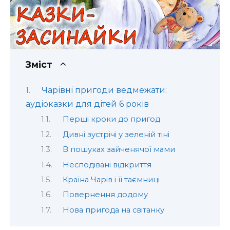
Зміст
Чарівні пригоди ведмежати:
аудіоказки для дітей 6 років
Перші кроки до пригод
Дивні зустрічі у зеленій тіні
В пошуках зайченячої мами
Несподівані відкриття
Країна Чарів і її таємниці
Повернення додому
Нова пригода на світанку