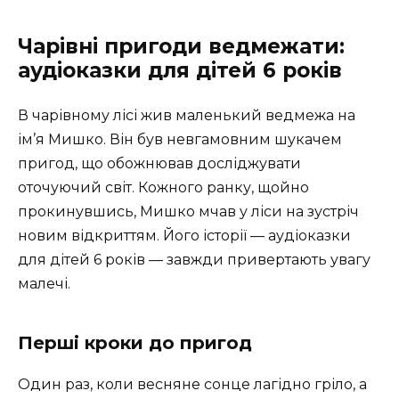
Чарівні пригоди ведмежати:
аудіоказки для дітей 6 років
В чарівному лісі жив маленький ведмежа на
ім’я Мишко. Він був невгамовним шукачем
пригод, що обожнював досліджувати
оточуючий світ. Кожного ранку, щойно
прокинувшись, Мишко мчав у ліси на зустріч
новим відкриттям. Його історії — аудіоказки
для дітей 6 років — завжди привертають увагу
малечі.
Перші кроки до пригод
Один раз, коли весняне сонце лагідно гріло, а