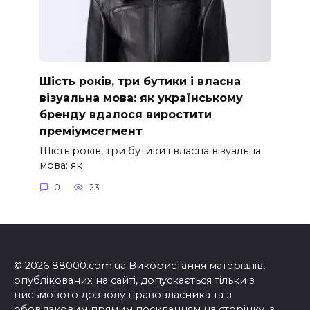
Шість років, три бутики і власна
візуальна мова: як українському
бренду вдалося виростити
преміумсегмент
Шість років, три бутики і власна візуальна
мова: як
0
23
© 2026 88000.com.ua Використання матеріалів,
опублікованих на сайті, допускається тільки з
письмового дозволу правовласника та з
обов'язковим прямим посиланням на сторінку, з