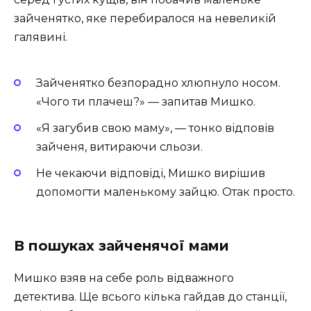
зайченятко, яке перебиралося на невеликій
галявині.
Зайченятко безпорадно хлюпнуло носом.
«Чого ти плачеш?» — запитав Мишко.
«Я загубив свою маму», — тонко відповів
зайченя, витираючи сльози.
Не чекаючи відповіді, Мишко вирішив
допомогти маленькому зайцю. Отак просто.
В пошуках зайченячої мами
Мишко взяв на себе роль відважного
детектива. Ще всього кілька гайдав до станції,