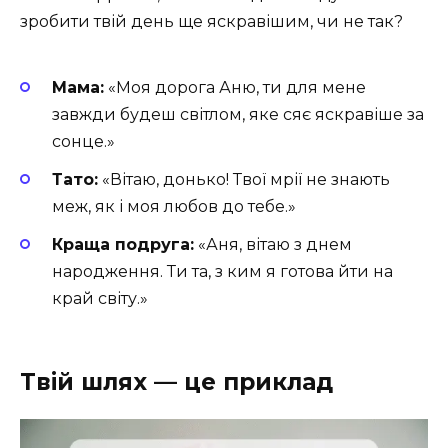
зробити твій день ще яскравішим, чи не так?
Мама:
«Моя дорога Аню, ти для мене
завжди будеш світлом, яке сяє яскравіше за
сонце.»
Тато:
«Вітаю, донько! Твої мрії не знають
меж, як і моя любов до тебе.»
Краща подруга:
«Аня, вітаю з днем
народження. Ти та, з ким я готова йти на
край світу.»
Твій шлях — це приклад