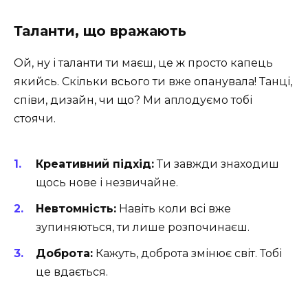
Таланти, що вражають
Ой, ну і таланти ти маєш, це ж просто капець
якийсь. Скільки всього ти вже опанувала! Танці,
співи, дизайн, чи що? Ми аплодуємо тобі
стоячи.
Креативний підхід:
Ти завжди знаходиш
щось нове і незвичайне.
Невтомність:
Навіть коли всі вже
зупиняються, ти лише розпочинаєш.
Доброта:
Кажуть, доброта змінює світ. Тобі
це вдається.