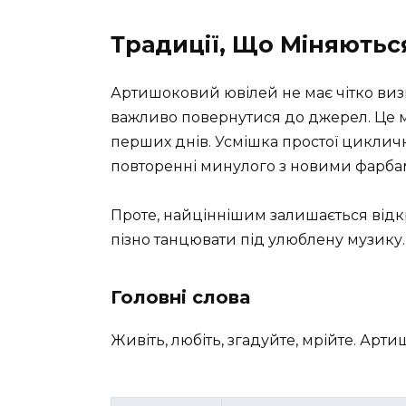
Традиції, Що Міняютьс
Артишоковий ювілей не має чітко визн
важливо повернутися до джерел. Це мо
перших днів. Усмішка простої цикличн
повторенні минулого з новими фарба
Проте, найціннішим залишається відкр
пізно танцювати під улюблену музику.
Головні слова
Живіть, любіть, згадуйте, мрійте. Арт