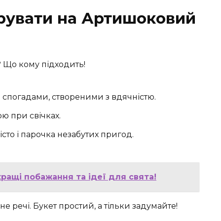
рувати на Артишоковий
? Що кому підходить!
 спогадами, створеними з вдячністю.
рю при свічках.
істо і парочка незабутих пригод.
ращі побажання та ідеї для свята!
 не речі. Букет простий, а тільки задумайте!