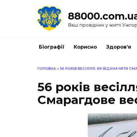
Перейти
до
88000.com.u
вмісту
Ваш провідник у житті Ужго
Біографії
Корисно
Здоров’я
ГОЛОВНА
»
56 РОКІВ ВЕСІЛЛЯ: ЯК ВІДЗНАЧИТИ С
56 років весілл
Смарагдове ве