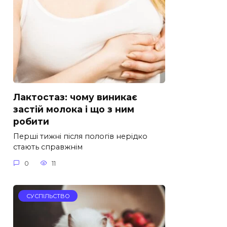
Лактостаз: чому виникає
застій молока і що з ним
робити
Перші тижні після пологів нерідко
стають справжнім
0
11
СУСПІЛЬСТВО