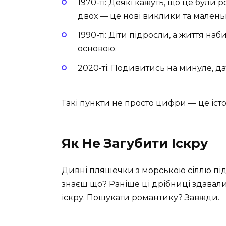
1970-ті: Деякі кажуть, що це були 
двох — це нові виклики та малень
1990-ті: Діти підросли, а життя на
основою.
2020-ті: Подивитись на минуле, дат
Такі пункти не просто цифри — це істор
Як Не Загубити Іскру
Дивні пляшечки з морською сіллю під
знаєш що? Раніше ці дрібниці здавал
іскру. Пошукати романтику? Завжди.