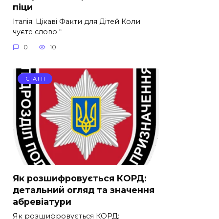
піци
Італія: Цікаві Факти для Дітей Коли
чуєте слово “
0
10
СТАТТІ
Як розшифровується КОРД:
детальний огляд та значення
абревіатури
Як розшифровується КОРД: