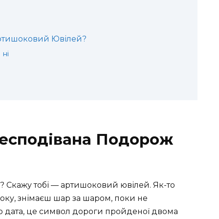
ртишоковий Ювілей?
 ні
 Несподівана Подорож
е? Скажу тобі — артишоковий ювілей. Як-то
оку, знімаєш шар за шаром, поки не
о дата, це символ дороги пройденої двома