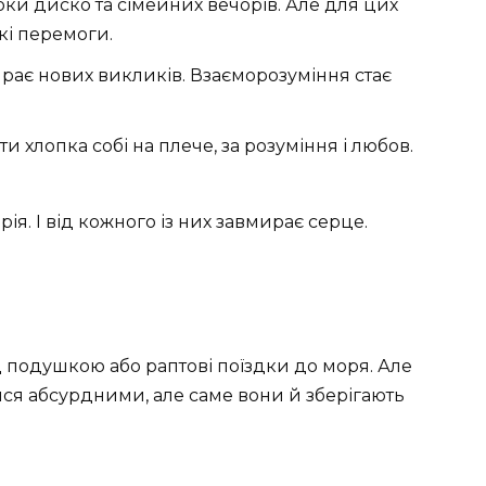
роки диско та сімейних вечорів. Але для цих
кі перемоги.
бирає нових викликів. Взаєморозуміння стає
и хлопка собі на плече, за розуміння і любов.
ія. І від кожного із них завмирає серце.
 подушкою або раптові поїздки до моря. Але
ися абсурдними, але саме вони й зберігають