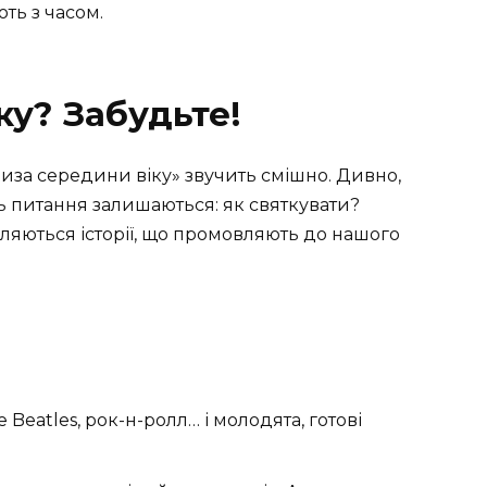
ють з часом.
ку? Забудьте!
риза середини віку» звучить смішно. Дивно,
ть питання залишаються: як святкувати?
ляються історії, що промовляють до нашого
e Beatles, рок-н-ролл… і молодята, готові