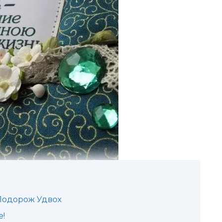
 Подорож Удвох
е!