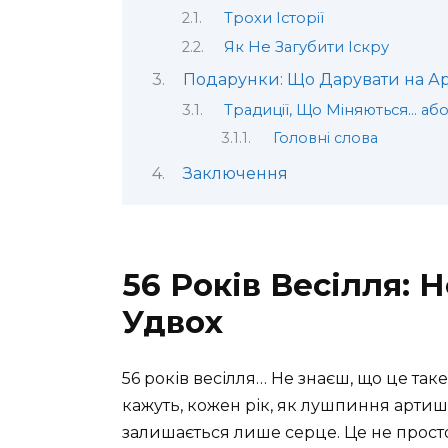
Трохи Історії
Як Не Загубити Іскру
Подарунки: Що Дарувати на А
Традиції, Що Міняються… або
Головні слова
Заключення
56 Років Весілля:
Удвох
56 років весілля… Не знаєш, що це так
кажуть, кожен рік, як лушпиння артиш
залишається лише серце. Це не прост