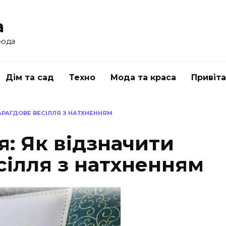
a
рода
Дім та сад
Техно
Мода та краса
Привіт
МАРАГДОВЕ ВЕСІЛЛЯ З НАТХНЕННЯМ
я: Як відзначити
сілля з натхненням