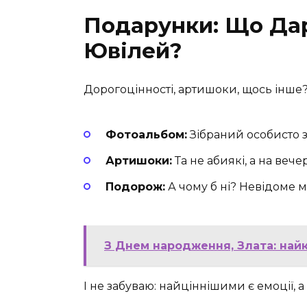
Подарунки: Що Да
Ювілей?
Дорогоцінності, артишоки, щось інше
Фотоальбом:
Зібраний особисто з
Артишоки:
Та не абиякі, а на вече
Подорож:
А чому б ні? Невідоме м
З Днем народження, Злата: найк
І не забуваю: найціннішими є емоції, а