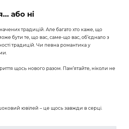
я… або ні
ачених традицій. Але багато хто каже, що
же бути те, що вас, саме-що вас, об’єднало з
ості традицій. Чи певна романтика у
ми.
иття щось нового разом. Пам’ятайте, ніколи не
ишоковий ювілей – це щось завжди в серці.