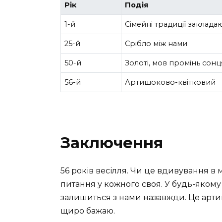
Рік
Подія
1-й
Сімейні традиції заклада
25-й
Срібло між нами
50-й
Золоті, мов промінь сонц
56-й
Артишоково-квітковий
Заключення
56 років весілля. Чи це вдивування в
питання у кожного своя. У будь-якому
залишиться з нами назавжди. Це арти
щиро бажаю.