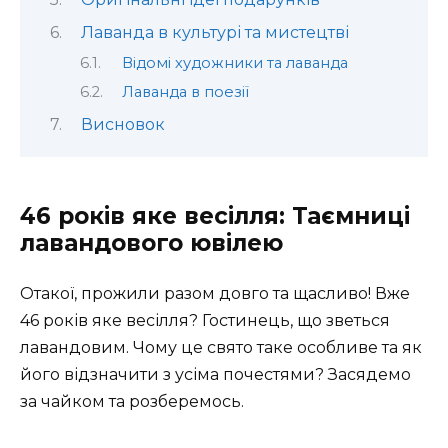
Лаванда в культурі та мистецтві
Відомі художники та лаванда
Лаванда в поезії
Висновок
46 років яке весілля: Таємниці
лавандового ювілею
Отакої, прожили разом довго та щасливо! Вже
46 років яке весілля? Гостинець, що зветься
лавандовим. Чому це свято таке особливе та як
його відзначити з усіма почестями? Засядемо
за чайком та розберемось.