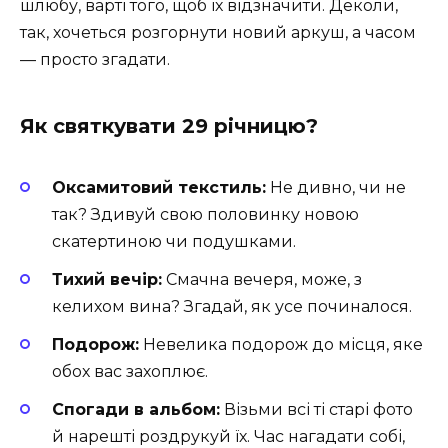
шлюбу, варті того, щоб їх відзначити. Деколи,
так, хочеться розгорнути новий аркуш, а часом
— просто згадати.
Як святкувати 29 річницю?
Оксамитовий текстиль:
Не дивно, чи не
так? Здивуй свою половинку новою
скатертиною чи подушками.
Тихий вечір:
Смачна вечеря, може, з
келихом вина? Згадай, як усе починалося.
Подорож:
Невелика подорож до місця, яке
обох вас захоплює.
Спогади в альбом:
Візьми всі ті старі фото
й нарешті роздрукуй їх. Час нагадати собі,