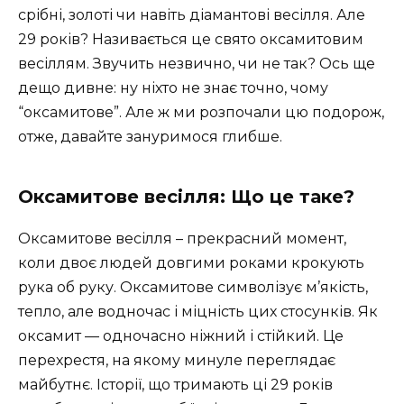
срібні, золоті чи навіть діамантові весілля. Але
29 років? Називається це свято оксамитовим
весіллям. Звучить незвично, чи не так? Ось ще
дещо дивне: ну ніхто не знає точно, чому
“оксамитове”. Але ж ми розпочали цю подорож,
отже, давайте зануримося глибше.
Оксамитове весілля: Що це таке?
Оксамитове весілля – прекрасний момент,
коли двоє людей довгими роками крокують
рука об руку. Оксамитове символізує м’якість,
тепло, але водночас і міцність цих стосунків. Як
оксамит — одночасно ніжний і стійкий. Це
перехрестя, на якому минуле переглядає
майбутнє. Історії, що тримають ці 29 років