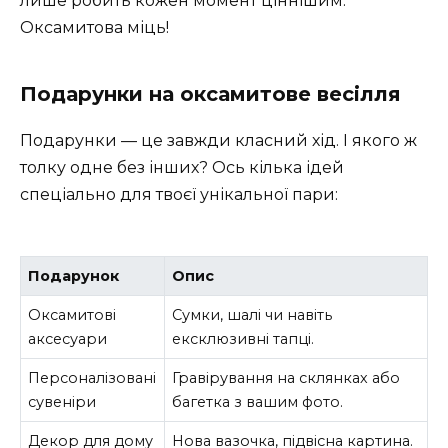
лише робить кожен момент ціннішим.
Оксамитова міць!
Подарунки на оксамитове весілля
Подарунки — це завжди класний хід. І якого ж
толку одне без інших? Ось кілька ідей
спеціально для твоєї унікальної пари:
Подарунок
Опис
Оксамитові
Сумки, шалі чи навіть
аксесуари
ексклюзивні тапці.
Персоналізовані
Гравірування на склянках або
сувеніри
багетка з вашим фото.
Декор для дому
Нова вазочка, підвісна картина.