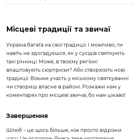
Місцеві традиції та звичаї
Україна багата на свої традиції. І можливо, ти
навіть не здогадуєшся, як у сусідів святкують
такі річниці. Може, в твоєму регіоні
влаштовують сюрпризи? Або створюють нові
традиції. Візьми участь у міському святкуванні
чи створиш власне в районі. Розкажи нам у
коментарях про місцеві звичаї, бо нам цікаво!
Завершення
Шлюб – це щось більше, ніж просто відрізки
часу. Це подорож. Якесь таке охоплююче