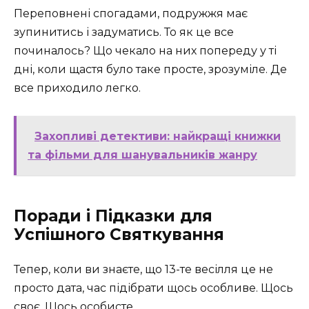
Переповнені спогадами, подружжя має
зупинитись і задуматись. То як це все
починалось? Що чекало на них попереду у ті
дні, коли щастя було таке просте, зрозуміле. Де
все приходило легко.
Захопливі детективи: найкращі книжки
та фільми для шанувальників жанру
Поради і Підказки для
Успішного Святкування
Тепер, коли ви знаєте, що 13-те весілля це не
просто дата, час підібрати щось особливе. Щось
своє. Щось особисте.