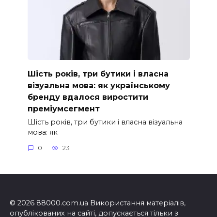
Шість років, три бутики і власна
візуальна мова: як українському
бренду вдалося виростити
преміумсегмент
Шість років, три бутики і власна візуальна
мова: як
0
23
© 2026 88000.com.ua Використання матеріалів,
опублікованих на сайті, допускається тільки з