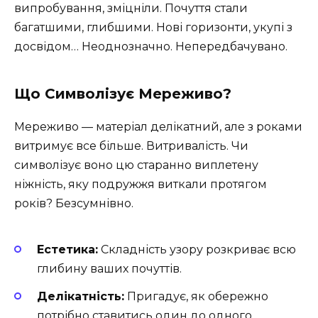
випробування, зміцніли. Почуття стали
багатшими, глибшими. Нові горизонти, укупі з
досвідом… Неоднозначно. Непередбачувано.
Що Символізує Мереживо?
Мереживо — матеріал делікатний, але з роками
витримує все більше. Витривалість. Чи
символізує воно цю старанно виплетену
ніжність, яку подружжя виткали протягом
років? Безсумнівно.
Естетика:
Складність узору розкриває всю
глибину ваших почуттів.
Делікатність:
Пригадує, як обережно
потрібно ставитись один до одного.