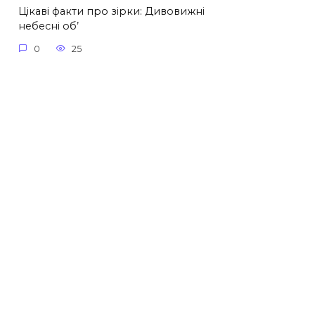
Цікаві факти про зірки: Дивовижні
небесні об’
0
25