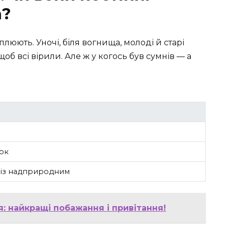
а?
люють. Уночі, біля вогнища, молоді й старі
е щоб всі вірили. Але ж у когось був сумнів — а
ок
к із надприродним
: найкращі побажання і привітання!