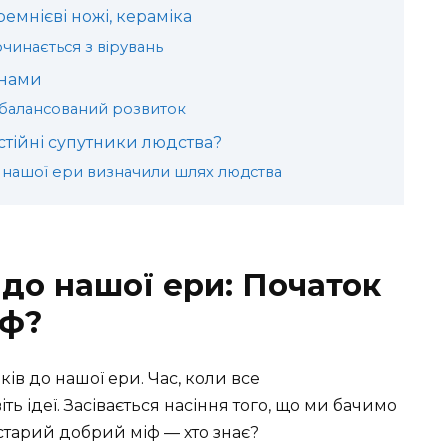
ремнієві ножі, кераміка
починається з вірувань
енами
балансований розвиток
остійні супутники людства?
о нашої ери визначили шлях людства
 до нашої ери: Початок
іф?
ів до нашої ери. Час, коли все
ть ідеї. Засівається насіння того, що ми бачимо
 старий добрий міф — хто знає?