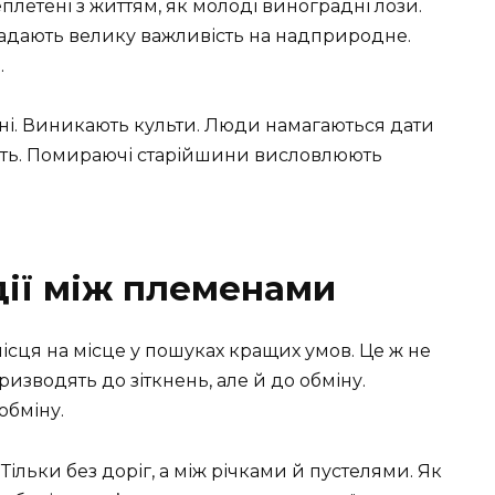
еплетені з життям, як молоді виноградні лози.
ладають велику важливість на надприродне.
.
 ні. Виникають культи. Люди намагаються дати
іють. Помираючі старійшини висловлюють
дії між племенами
сця на місце у пошуках кращих умов. Це ж не
призводять до зіткнень, але й до обміну.
обміну.
». Тільки без доріг, а між річками й пустелями. Як