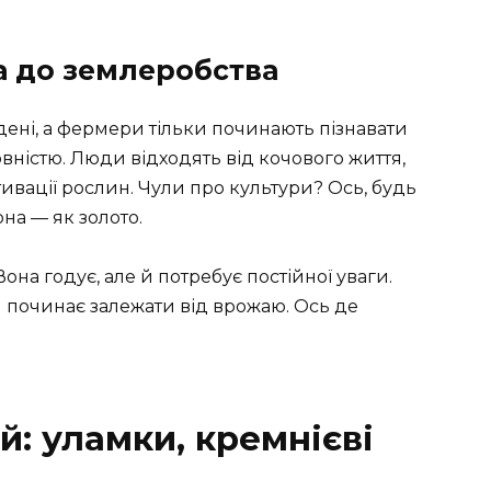
а до землеробства
дені, а фермери тільки починають пізнавати
вністю. Люди відходять від кочового життя,
ивації рослин. Чули про культури? Ось, будь
рна — як золото.
Вона годує, але й потребує постійної уваги.
я починає залежати від врожаю. Ось де
й: уламки, кремнієві