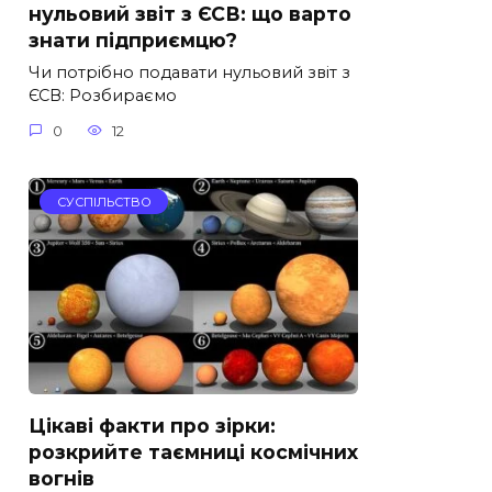
нульовий звіт з ЄСВ: що варто
знати підприємцю?
Чи потрібно подавати нульовий звіт з
ЄСВ: Розбираємо
0
12
СУСПІЛЬСТВО
Цікаві факти про зірки:
розкрийте таємниці космічних
вогнів