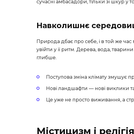
сучасні амбасадори, тільки зі шкур у 
Навколишнє середовищ
Природа дбає про себе, і в той же ча
увійти у її ритм. Дерева, вода, твари
глибше.
Поступова зміна клімату змушує п
Нові ландшафти — нові виклики та
Це уже не просто виживання, а стр
Містицизм і релігія