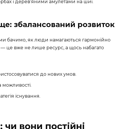
торбах і дерев’яними амулетами на шиї.
е: збалансований розвиток
с ми бачимо, як люди намагаються гармонійно
ни — це вже не лише ресурс, а щось набагато
ристосовуватися до нових умов.
 можливості.
атегія існування.
: чи вони постійні