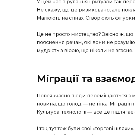
У цей час вірування і ритуали так пер
Не скажу, що це ризиковано, але пок
Малюють на стінах. Створюють фігурки
Це не просто мистецтво? Звісно ж, що
пояснення речам, які вони не розум
мудрість з вірою, що ніколи не згасне.
Міграції та взаємо
Повсякчасно люди переміщаються з мі
новина, що голод — не тітка. Міграції 
Культура, технології — все це підлягає 
І так, тут теж були свої «торгові шляхи