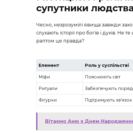
супутники людств
Чесно, незрозумілі явища завжди захоп
слухають історії про богів і духів. Не т
раптом це правда?
Елемент
Роль у суспільстві
Міфи
Пояснюють світ
Ритуали
Забезпечують поряд
Фігурки
Підтримують зв’язо
Вітаємо Аню з Днем Народження