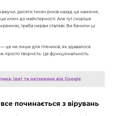
кажучи, десяти тисяч років назад це каміння,
 це ключ до майстерності. Але тут скоріше
кремнію, треба нерви сталеві. Ви бачили ці
а — це не лише для глечиків, як здавалося.
іж просто творчість. Це функціональність.
ика: Ідеї та натхнення від Google
 все починається з вірувань