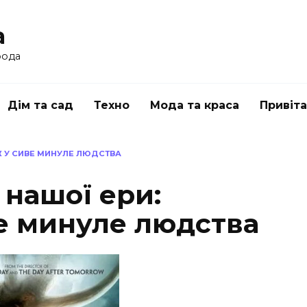
a
рода
Дім та сад
Техно
Мода та краса
Привіт
ОЖ У СИВЕ МИНУЛЕ ЛЮДСТВА
 нашої ери:
е минуле людства