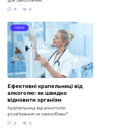
для Захоплених
0
5
РІЗНЕ
Ефективні крапельниці від
алкоголю: як швидко
відновити організм
Крапельниці від алкоголю:
розв’язання чи самообман?
0
5